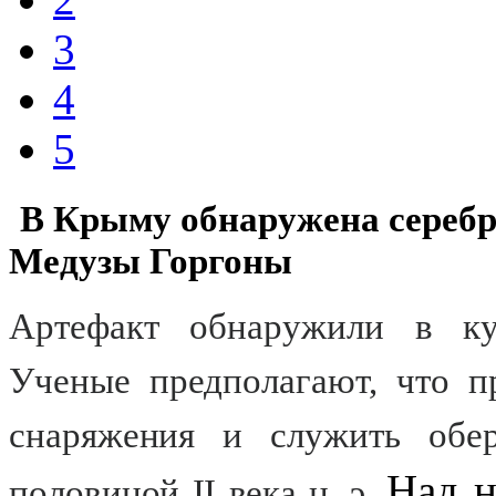
3
4
5
В Крыму обнаружена серебр
Медузы Горгоны
Артефакт обнаружили в кул
Ученые предполагают, что п
снаряжения и служить обер
Над н
половиной II века н. э.