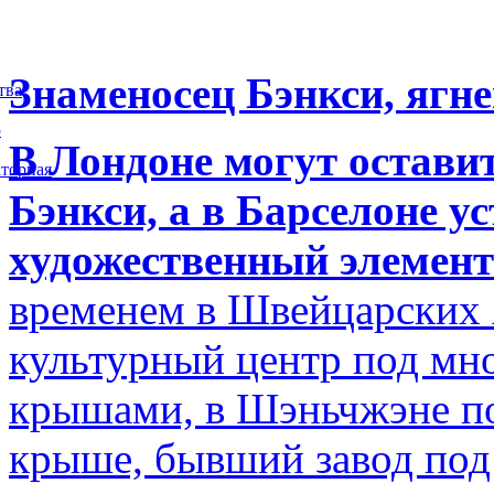
Знаменосец Бэнкси, ягне
тва
5
В Лондоне могут остави
торная
Бэнкси, а в Барселоне у
художественный элемент
временем в Швейцарских 
культурный центр под м
крышами, в Шэньчжэне по
крыше, бывший завод по