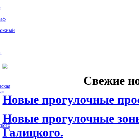
е
раф
рожный
а
Свежие н
вская
я»
Новые прогулочные прос
Новые прогулочные зоны
ского
Галицкого.