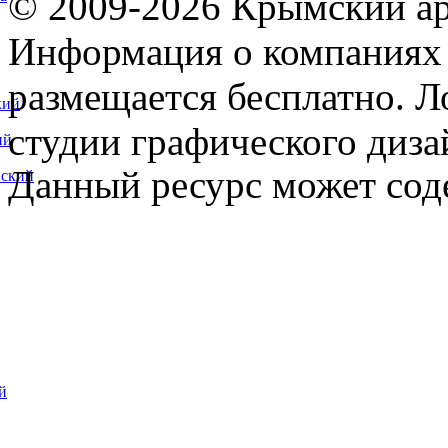
© 2009-2026 Крымский ар
Информация о компаниях 
размещается бесплатно. Л
кий
студии графического диза
ий
Данный ресурс может сод
вский
й