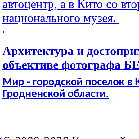
автоцентр, а в Кито со в
национального музея.
го
Архитектура и достопри
объективе фотографа Б
Мир - городской поселок в
Гродненской области.
а