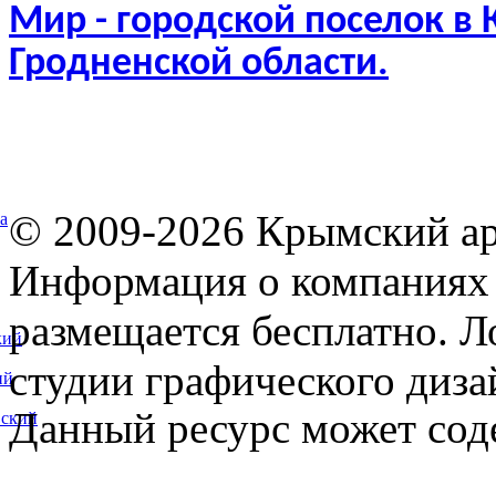
Мир - городской поселок в
Гродненской области.
© 2009-2026 Крымский ар
а
Информация о компаниях 
размещается бесплатно. Л
кий
студии графического диза
ий
Данный ресурс может сод
вский