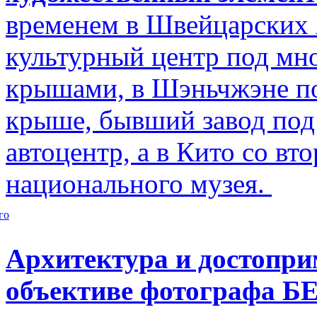
временем в Швейцарских 
культурный центр под м
крышами, в Шэньчжэне по
крыше, бывший завод по
автоцентр, а в Кито со в
национального музея.
го
Архитектура и достопри
объективе фотографа Б