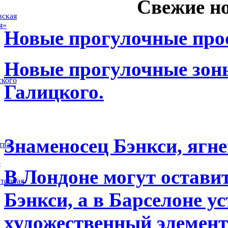
Свежие н
вская
я»
Новые прогулочные прос
Новые прогулочные зоны
ского
Галицкого.
Знаменосец Бэнкси, ягне
тва
5
В Лондоне могут остави
торная
Бэнкси, а в Барселоне у
художественный элемент