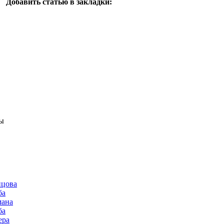
Добавить статью в закладки:
ы
нцова
ба
мана
ба
ера