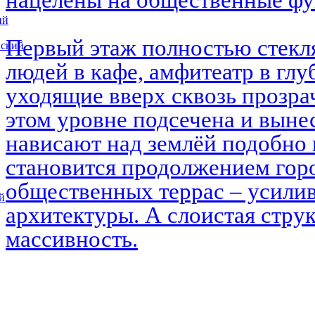
нацелены на общественные ф
ий
Первый этаж полностью стекл
вский
людей в кафе, амфитеатр в глу
уходящие вверх сквозь прозра
этом уровне подсечена и выне
нависают над землёй подобно 
становится продолжением горо
общественных террас – усилив
й
архитектуры. А слоистая струк
массивность.