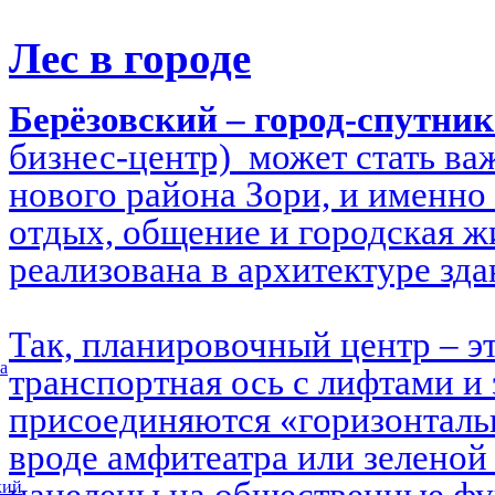
Лес в городе
Берёзовский – город-спутни
бизнес-центр) может стать в
нового района Зори, и именно 
отдых, общение и городская ж
реализована в архитектуре зд
Так, планировочный центр – э
а
транспортная ось с лифтами и 
присоединяются «горизонталь
вроде амфитеатра или зеленой
кий