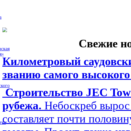
а
Свежие н
вская
я»
Километровый саудовски
званию самого высокого
ского
Строительство JEC Towe
рубежа.
Небоскреб вырос 
составляет почти полови
тва