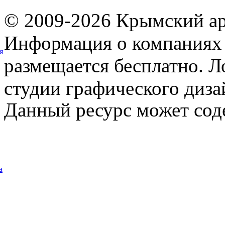
© 2009-2026 Крымский ар
Информация о компаниях 
я
размещается бесплатно. Л
студии графического диза
Данный ресурс может сод
а