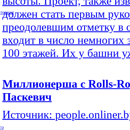
высоты. Проект, также изв
5
должен стать первым рук
торная
преодолевшим отметку в о
входит в число немногих
100 этажей. Их у башни у
Миллионерша с Rolls-Ro
Паскевич
Источник: people.onliner.
го