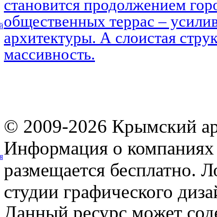
становится продолжением горо
общественных террас – усилив
й
архитектуры. А слоистая струк
массивность.
© 2009-2026 Крымский ар
Информация о компаниях 
я
размещается бесплатно. Л
студии графического диза
Данный ресурс может сод