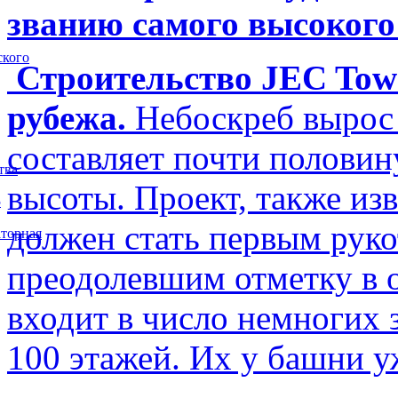
званию самого высокого
ского
Строительство JEC Towe
рубежа.
Небоскреб вырос 
составляет почти полови
тва
высоты. Проект, также изв
5
должен стать первым рук
торная
преодолевшим отметку в о
входит в число немногих
100 этажей. Их у башни у