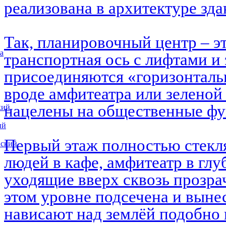
реализована в архитектуре зд
Так, планировочный центр – э
а
транспортная ось с лифтами и 
присоединяются «горизонталь
вроде амфитеатра или зеленой
нацелены на общественные ф
кий
ий
Первый этаж полностью стекл
вский
людей в кафе, амфитеатр в глу
уходящие вверх сквозь прозра
этом уровне подсечена и выне
нависают над землёй подобно 