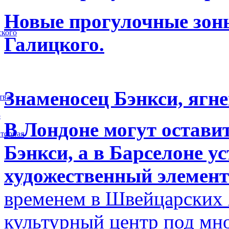
Новые прогулочные зоны
ского
Галицкого.
Знаменосец Бэнкси, ягне
тва
5
В Лондоне могут остави
торная
Бэнкси, а в Барселоне у
художественный элемент
временем в Швейцарских 
культурный центр под м