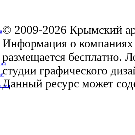
© 2009-2026 Крымский ар
а
Информация о компаниях 
размещается бесплатно. Л
кий
студии графического диза
ий
Данный ресурс может сод
вский