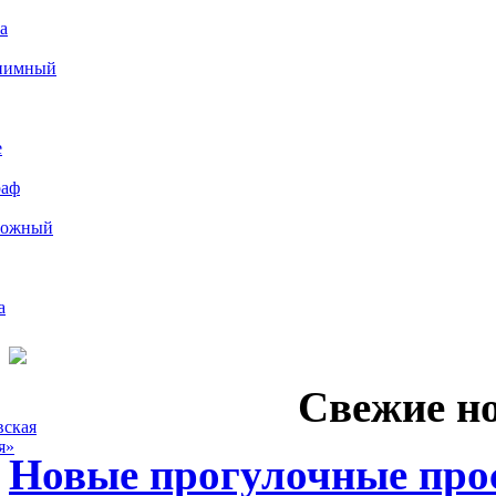
а
иимный
е
раф
рожный
а
Свежие н
вская
я»
Новые прогулочные прос