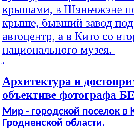
крышами, в Шэньчжэне по
крыше, бывший завод по
автоцентр, а в Кито со в
национального музея.
го
Архитектура и достопри
объективе фотографа Б
Мир - городской поселок в
Гродненской области.