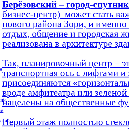
Берёзовский – город-спутни
бизнес-центр) может стать в
нового района Зори, и именно 
отдых, общение и городская ж
реализована в архитектуре зд
Так, планировочный центр – э
а
транспортная ось с лифтами и 
присоединяются «горизонталь
вроде амфитеатра или зеленой
нацелены на общественные ф
кий
ий
Первый этаж полностью стекл
вский