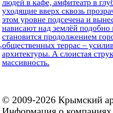
людей в кафе, амфитеатр в глу
уходящие вверх сквозь прозра
этом уровне подсечена и выне
нависают над землёй подобно 
становится продолжением горо
общественных террас – усилив
й
архитектуры. А слоистая струк
массивность.
© 2009-2026 Крымский ар
Информация о компаниях 