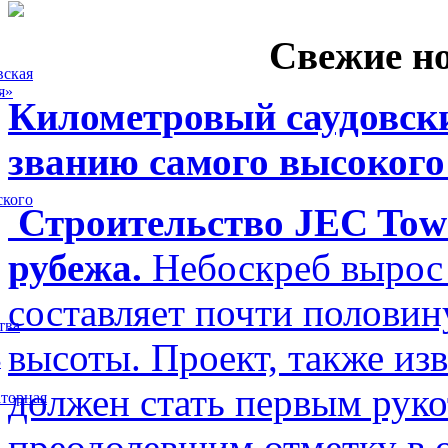
Свежие н
вская
я»
Километровый саудовски
званию самого высокого
ского
Строительство JEC Towe
рубежа.
Небоскреб вырос 
составляет почти полови
тва
высоты. Проект, также изв
5
должен стать первым рук
торная
преодолевшим отметку в о