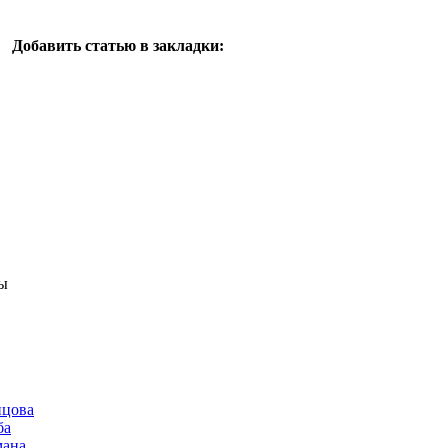
Добавить статью в закладки:
ы
нцова
ба
мана