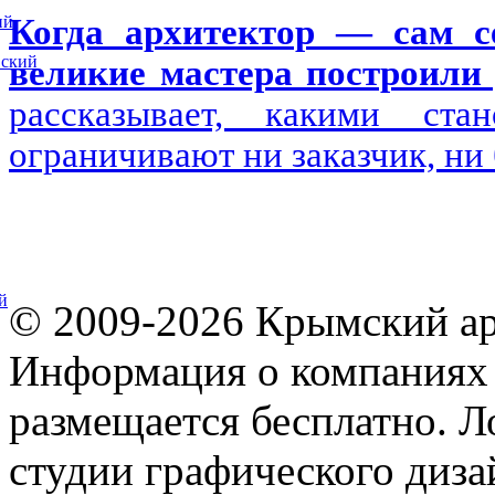
ий
Когда архитектор — сам се
вский
великие мастера построили 
рассказывает, какими ста
ограничивают ни заказчик, ни
й
© 2009-2026 Крымский ар
Информация о компаниях 
размещается бесплатно. Л
студии графического диза