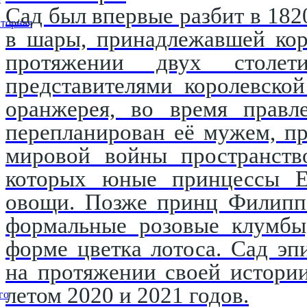
Сад был впервые разбит в 182
торная
в шары, принадлежавшей кор
протяжении двух столети
представителями королевско
оранжерея, во время правл
перепланирован её мужем, п
мировой войны пространство
которых юные принцессы Е
овощи. Позже принц Филипп 
формальные розовые клумбы,
форме цветка лотоса. Сад эп
на протяжении своей истори
летом 2020 и 2021 годов.
го