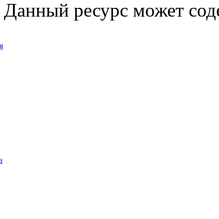
Данный ресурс может сод
я
а