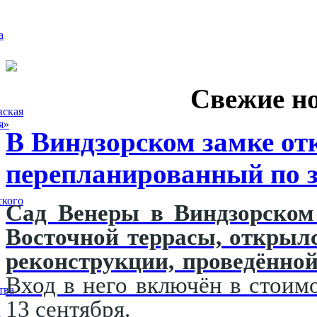
а
Свежие н
вская
я»
В Виндзорском замке от
перепланированный по з
ского
Сад Венеры в Виндзорском 
Восточной террасы, открыл
реконструкции, проведённой
Вход в него включён в стоимо
тва
13 сентября.
5