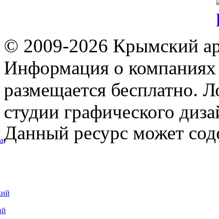
© 2009-2026 Крымский ар
Информация о компаниях 
размещается бесплатно. Л
студии графического диза
Данный ресурс может сод
а
кий
ий