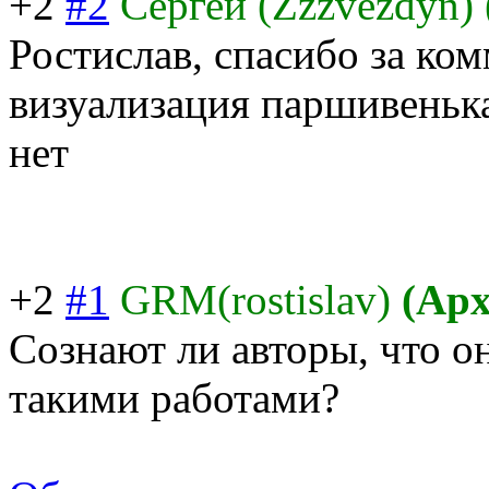
+2
#2
Сергей (Zzzvezdyn)
Ростислав, спасибо за ком
визуализация паршивенька
нет
+2
#1
GRM(rostislav)
(Арх
Сознают ли авторы, что о
такими работами?