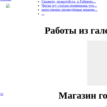
Скажите, пожалуйста, а Гейнрих...
Читая эту статью понимаешь что...
качественно проведённые инжене...
...
Работы
из гал
Магазин
го
го