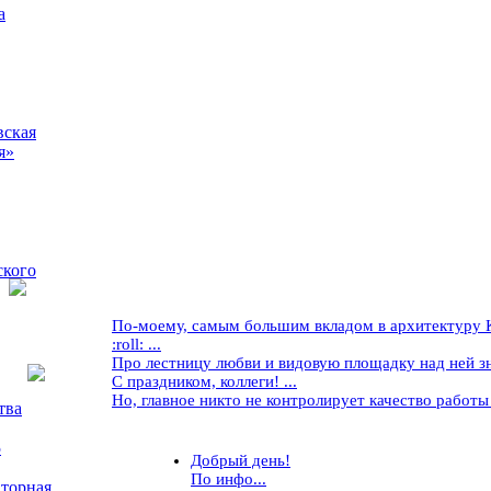
а
вская
я»
ского
По-моему, самым большим вкладом в архитектуру Кр
:roll: ...
Про лестницу любви и видовую площадку над ней знае
С праздником, коллеги! ...
Но, главное никто не контролирует качество работы ..
тва
5
Добрый день!
По инфо...
торная