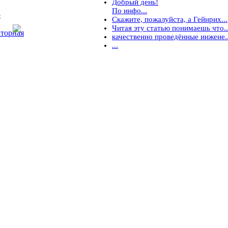
Добрый день!
По инфо...
5
Скажите, пожалуйста, а Гейнрих...
Читая эту статью понимаешь что..
торная
качественно проведённые инжене..
...