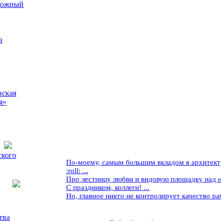
рожный
а
вская
я»
ского
По-моему, самым большим вкладом в архитекту
:roll: ...
Про лестницу любви и видовую площадку над ней
С праздником, коллеги! ...
Но, главное никто не контролирует качество рабо
тва