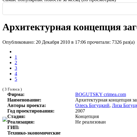
Россия: летние выставки
-
Здание высотой 140 м и площадью более 170 тысяч м2
Еще одна Екатерининская - только в С
История и юность одной севастополь
Прогулка по крыше династии Штер
Почти пешеходная главная улица г
Садовая — тишина в центре Крас
Архитектурная концепция заг
Опубликовано: 20 Декабря 2010 в 17:06
прочитали: 7326 раз(а)
1
2
3
4
5
( 3 Голоса )
Фирма:
BOGUTSKY crimea.com
Наименование:
Архитектурная концепция за
Авторы проекта:
Олесь Богуцкий
,
Лиза Богуц
Год проектирования:
2007
Стадия:
Концепция
Реализация:
Не реализован
ГИП:
Технико-экономические