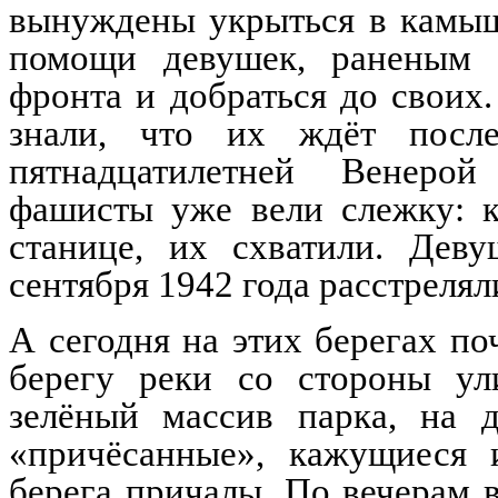
вынуждены укрыться в камыш
помощи девушек, раненым 
фронта и добраться до своих
знали, что их ждёт посл
пятнадцатилетней Венеро
фашисты уже вели слежку: к
станице, их схватили. Дев
сентября 1942 года расстрелял
А сегодня на этих берегах п
берегу реки со стороны ул
зелёный массив парка, на 
«причёсанные», кажущиеся 
берега причалы. По вечерам 