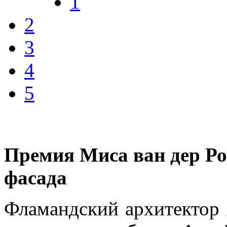
1
2
3
4
5
Премия Миса ван дер Роэ
фасада
Фламандский архитектор 