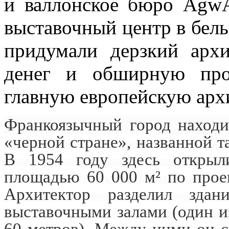
и валлонское бюро AgwA
выставочный центр в бел
придумали дерзкий архи
денег и обширную про
главную европейскую ар
Франкоязычный город находи
«черной стране», названной т
В 1954 году здесь открыл
площадью 60 000 м² по про
Архитектор разделил зда
выставочными залами (один 
60 метров). Между ними он с