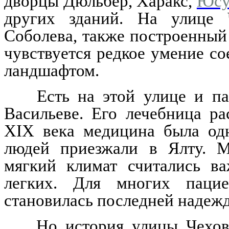
дворцы Дюльбер, Харакс,
Юсу
других зданий. На улице 
Соболева, также построенный 
чувствуется редкое умение с
ландшафтом.
Есть на этой улице и па
Васильеве. Его лечебница ра
XIX века медицина была одн
людей приезжали в Ялту. М
мягкий климат считались ва
легких. Для многих паци
становилась последней надеж
Но история улицы Чехова