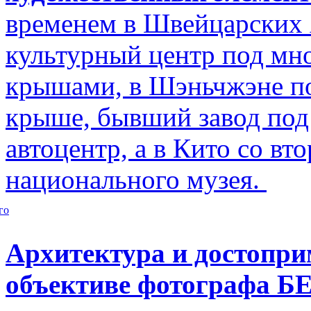
временем в Швейцарских 
культурный центр под м
крышами, в Шэньчжэне по
крыше, бывший завод по
автоцентр, а в Кито со в
национального музея.
го
Архитектура и достопри
объективе фотографа Б