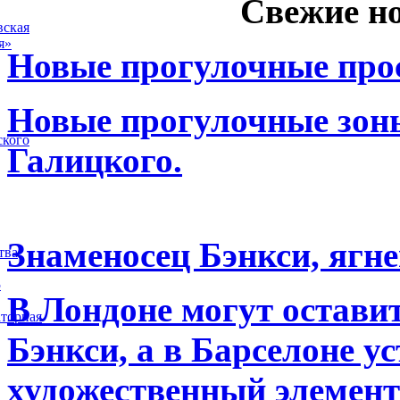
Свежие н
вская
я»
Новые прогулочные прос
Новые прогулочные зоны
ского
Галицкого.
Знаменосец Бэнкси, ягне
тва
5
В Лондоне могут остави
торная
Бэнкси, а в Барселоне у
художественный элемент