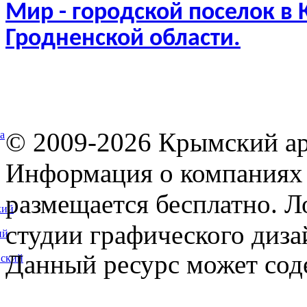
Мир - городской поселок в
Гродненской области.
© 2009-2026 Крымский ар
а
Информация о компаниях 
размещается бесплатно. Л
кий
студии графического диза
ий
Данный ресурс может сод
вский