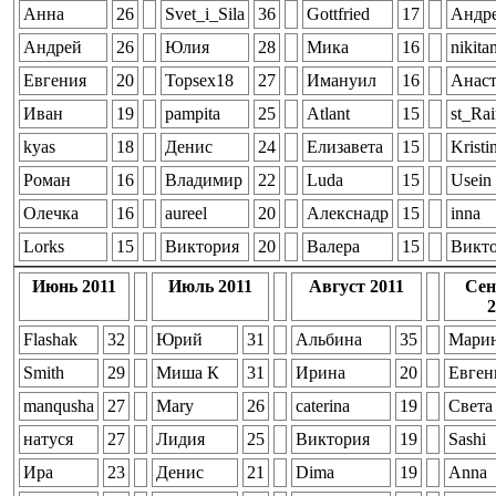
Анна
26
Svet_i_Sila
36
Gottfried
17
Андр
Андрей
26
Юлия
28
Мика
16
nikita
Евгения
20
Topsex18
27
Имануил
16
Анаст
Иван
19
pampita
25
Atlant
15
st_Ra
kyas
18
Денис
24
Елизавета
15
Kristi
Роман
16
Владимир
22
Luda
15
Usein
Олечка
16
aureel
20
Алекснадр
15
inna
Lorks
15
Виктория
20
Валера
15
Викт
Июнь 2011
Июль 2011
Август 2011
Сен
2
Flashak
32
Юрий
31
Альбина
35
Мари
Smith
29
Миша К
31
Ирина
20
Евген
manqusha
27
Mary
26
caterina
19
Света
натуся
27
Лидия
25
Виктория
19
Sashi
Ира
23
Денис
21
Dima
19
Anna