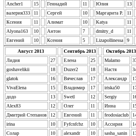
Ancher1
15
Геннадий
11
Юлия
13
валерия333
11
Сергей
10
Маргарита Р.
11
Ксения
11
Aлимат
10
Katya
11
Alyona163
10
Антон
7
dmitry_d
11
Евгений
10
Ксения
5
Lizapollinessa
9
Август 2013
Сентябрь 2013
Октябрь 2013
Лидия
27
Елена
25
Malamo
3
goshavelikii
18
Duzer2
18
Настя
3
glatok
16
Вячеслав
17
Александр
1
VivaElena
15
Владимир
17
iriska50
1
додо
13
Swetl
12
Sergiy
1
Alex83
12
Олег
11
Инна
1
Дмитрий Степанов
12
Евгений
11
feodosiaclub
1
irina
10
Fyfcnfcbz
10
Ассирия
1
Солар
10
alexandr
10
sasha_sanin
1