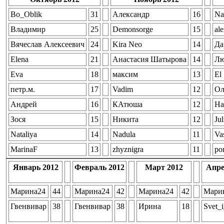
Bo_Oblik
31
Александр
16
Na
Владимир
25
Demonsorge
15
al
Вячеслав Алексеевич
24
Kira Neo
14
Да
Elena
21
Анастасия Шатырова
14
Лю
Eva
18
максим
13
El
петр.м.
17
Vadim
12
Ол
Андрей
16
КАтюша
12
На
Зося
15
Никита
12
Ju
Nataliya
14
Nadula
11
Va
MarinaF
13
zhyznigra
11
po
Январь 2012
Февраль 2012
Март 2012
Апре
Марина24
44
Марина24
42
Марина24
42
Мари
Гвенвивар
38
Гвенвивар
38
Ирина
18
Svet_i