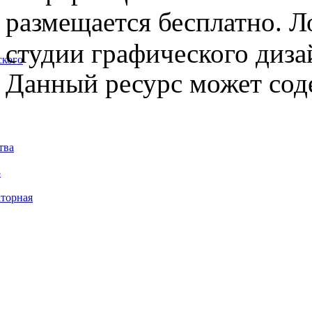
размещается бесплатно. Л
студии графического диза
ского
Данный ресурс может сод
тва
5
торная