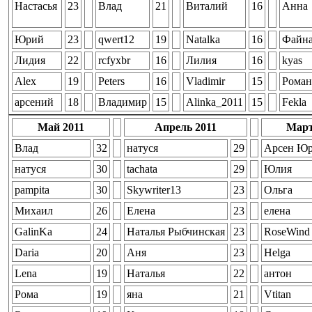
Настасья
23
Влад
21
Виталий
16
Анна
Юрий
23
qwert12
19
Natalka
16
Файн
Лидия
22
rcfyxbr
16
Лилия
16
kyas
Alex
19
Peters
16
Vladimir
15
Рома
арсений
18
Владимир
15
Alinka_2011
15
Fekla
Май 2011
Апрель 2011
Март
Влад
32
натуся
29
Арсен Юр
натуся
30
tachata
29
Юлия
pampita
30
Skywriter13
23
Ольга
Михаил
26
Елена
23
елена
GalinKa
24
Наталья Рыбчинская
23
RoseWind
Daria
20
Аня
23
Helga
Lena
19
Наталья
22
антон
Рома
19
яна
21
Vtitan