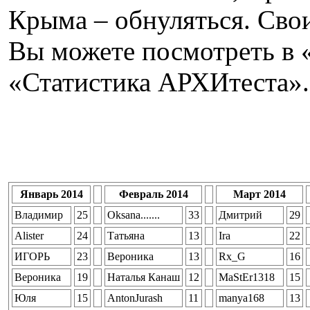
Крыма – обнуляться. Свои
Вы можете посмотреть в 
«Статистика АРХИтеста».
Январь 2014
Февраль 2014
Март 2014
Владимир
25
Oksana.......
33
Дмитрий
29
Alister
24
Татьяна
13
Ira
22
ИГОРЬ
23
Вероника
13
Rx_G
16
Вероника
19
Наталья Канаш
12
MaStEr1318
15
Юля
15
AntonJurash
11
manya168
13