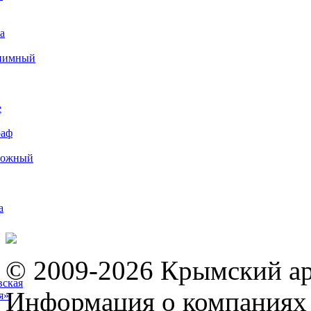
а
иимный
е
раф
рожный
а
© 2009-2026 Крымский ар
вская
Информация о компаниях 
я»