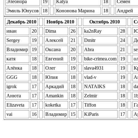
Элеонора
19
Katya
18
Семен
Эмиль Юнусов
18
Кононова Марина
18
Андрей
Декабрь 2010
Ноябрь 2010
Октябрь 2010
С
иван
20
Dima
26
ka2nRay
28
Ю
Sergey
19
Алексей
21
Dmitr
24
Д
Владимир
19
Оксана
20
Abra
21
se
катя
18
Евгений
19
bike-crimea.com
19
о
Алёнка
18
Олег
19
slava4931
19
К
GGG
18
Юлия
18
vlad-v
19
A
igrok
17
Аркадий
18
NATAIKS
18
da
Анюта
17
Amankin
18
Zelmir
18
1
Elizaveta
17
koketka
17
Tiffon
18
Г
vai
16
Владимир
15
KiParis
17
А