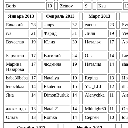
Boris
10
Zetnov
9
Ksu
1
Январь 2013
Февраль 2013
Март 2013
Евкакий
28
shnps
32
елена
23
Sve
iva
21
Фарид
31
Лиля
19
Ve
Вячеслав
19
Юлия
30
Наталья
17
Ар
Бармаглот
17
Василий
24
Оля
14
Lu
Марина
17
людмила
19
Наталия
14
sha
Назарова
baba30baba
17
Nataliya
19
Regina
13
Ир
lenochkaa
14
Ekaterina
15
YU_LLL
12
illi
Яна
14
DimonBurluk
14
Alenychka
11
Ан
александр
13
Natali21
14
Midnight60
11
Ол
Ольга
13
Romka
14
Сергей
10
tou
Октябрь 2012
Ноябрь 2012