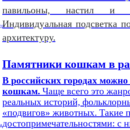
павильоны, настил и 
Индивидуальная подсветка п
го
архитектуру.
Памятники кошкам в ра
В российских городах можн
кошкам.
Чаще всего это жанр
реальных историй, фольклорн
«подвигов» животных. Такие 
достопримечательностями: с 
а