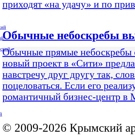
приходят «на удачу» и по при
кий
Обычные небоскребы в
ий
вский
Обычные прямые небоскребы 
новый проект в «Сити» предла
навстречу друг другу так, сло
поцеловаться. Если его реализ
романтичный бизнес-центр в 
й
© 2009-2026 Крымский ар