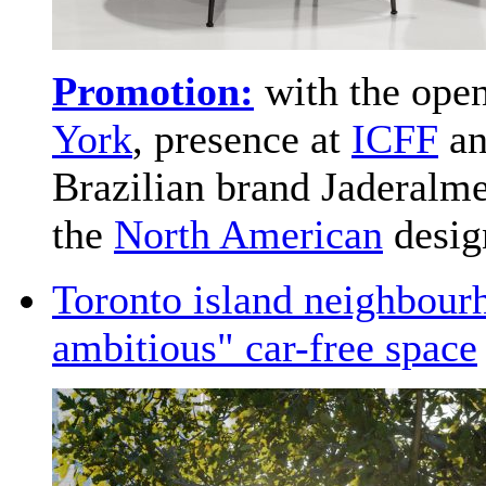
Promotion:
with the open
York
, presence at
ICFF
an
Brazilian brand Jaderalmei
the
North American
desig
Toronto island neighbour
ambitious" car-free space