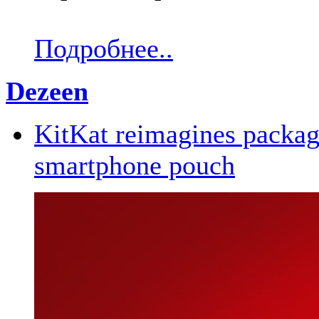
Подробнее..
Dezeen
KitKat reimagines packag
smartphone pouch