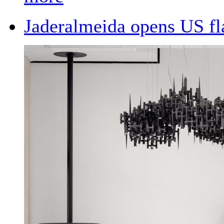
Jaderalmeida opens US fl