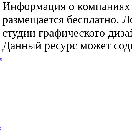
Информация о компаниях 
размещается бесплатно. Л
студии графического диза
Данный ресурс может сод
я
а