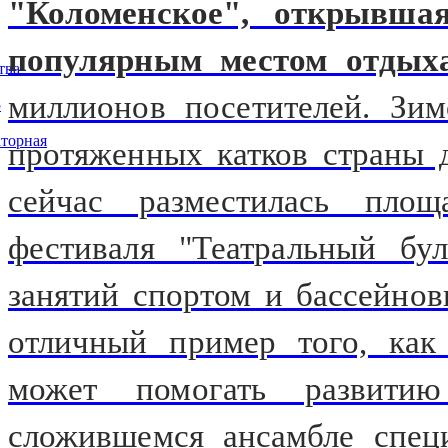
"Коломенское", открывшая
популярным местом отдых
тва
миллионов посетителей. Зи
5
торная
протяженных катков страны 
сейчас разместилась площ
фестиваля "Театральный бу
занятий спортом и бассейно
отличный пример того, как 
может помогать развити
сложившемся ансамбле спец