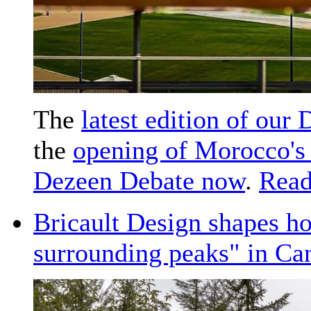
The
latest edition of our
the
opening of Morocco's t
Dezeen Debate now
.
Read
Bricault Design shapes ho
surrounding peaks" in Ca