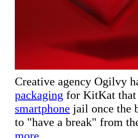
Creative agency Ogilvy ha
packaging
for KitKat that
smartphone
jail once the 
to "have a break" from th
more