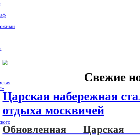
е
раф
рожный
а
Свежие н
вская
я»
Царская набережная ст
отдыха москвичей
ского
Обновленная Царская н