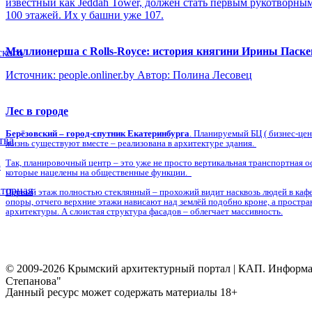
известный как Jeddah Tower, должен стать первым рукотворны
100 этажей. Их у башни уже 107.
Миллионерша с Rolls-Royсе: история княгини Ирины Паск
ского
Источник: people.onliner.by Автор: Полина Лесовец
Лес в городе
Берёзовский – город-спутник Екатеринбурга
. Планируемый БЦ ( бизнес-це
тва
жизнь существуют вместе – реализована в архитектуре здания.
Так, планировочный центр – это уже не просто вертикальная транспортная о
5
которые нацелены на общественные функции.
торная
Первый этаж полностью стеклянный – прохожий видит насквозь людей в кафе,
опоры, отчего верхние этажи нависают над землёй подобно кроне, а простр
архитектуры. А слоистая структура фасадов – облегчает массивность.
© 2009-2026 Крымский архитектурный портал | КАП. Информаци
Степанова"
Данный ресурс может содержать материалы 18+