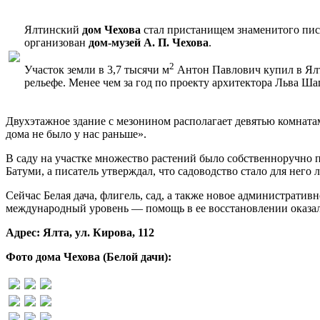
Ялтинский
дом Чехова
стал пристанищем знаменитого писат
организован
дом-музей А. П. Чехова
.
2
Участок земли в 3,7 тысячи м
Антон Павлович купил в Ялте
рельефе. Менее чем за год по проекту архитектора Льва Шап
Двухэтажное здание с мезонином располагает девятью комнатам
дома не было у нас раньше».
В саду на участке множество растений было собственноручно 
Батуми, а писатель утверждал, что садоводство стало для него
Сейчас Белая дача, флигель, сад, а также новое административ
международный уровень — помощь в ее восстановлении оказал
Адрес: Ялта, ул. Кирова, 112
Фото дома Чехова (Белой дачи):