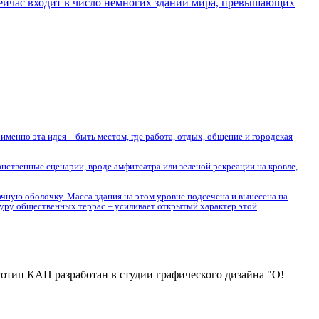
сейчас входит в число немногих зданий мира, превышающих
менно эта идея – быть местом, где работа, отдых, общение и городская
нственные сценарии, вроде амфитеатра или зеленой рекреации на кровле,
ачную оболочку. Масса здания на этом уровне подсечена и вынесена на
туру общественных террас – усиливает открытый характер этой
отип КАП разработан в студии графического дизайна "О!