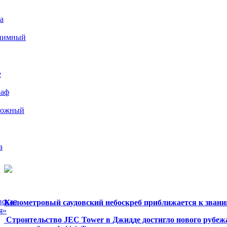
а
иимный
е
раф
рожный
а
вская
Километровый саудовский небоскреб приближается к звани
я»
Строительство JEC Tower в Джидде достигло нового рубеж