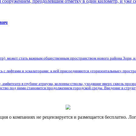
м сооружением, преодолевшим отметку в один километр, и уже 
евич
нтр) может стать важным общественным пространством нового района Зори, и и
сь с лифтами и эскалаторами: к ней присоединяются «горизонтальные» простра
 амфитеатр в глубине атриума, колонны-стволы, уходящие вверх сквозь прозр
анство под ними становится продолжением городской среды. Введение в струк
я о компаниях не рецензируется и размещается бесплатно. Лог