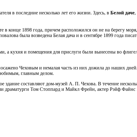
еля в последние несколько лет его жизни. Здесь, в
Белой даче
,
 в конце 1898 года, причем расположился он не на берегу моря,
овалова была возведена Белая дача и в сентябре 1899 года писат
и, а кухня и помещения для прислуги были вынесены во флигель.
посажено Чеховым и немалая часть из них дожила до наших дне
 любимым, главным делом.
ное здание составляют дом-музей А. П. Чехова. В течение неско
и драматурги Том Стоппард и Майкл Фрейн, актер Рэйф Файнс 