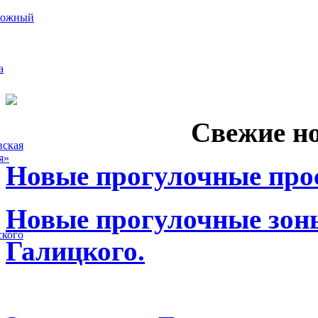
рожный
а
Свежие н
вская
я»
Новые прогулочные прос
Новые прогулочные зоны
ского
Галицкого.