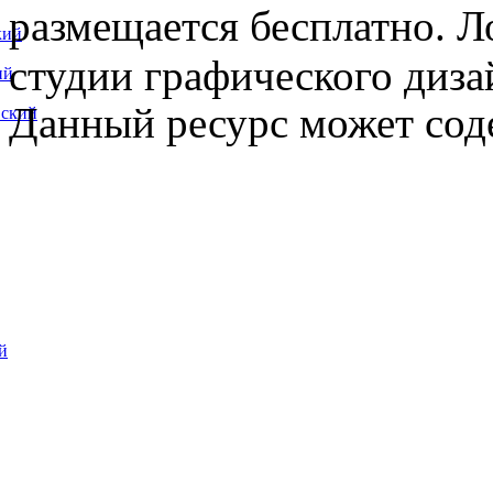
размещается бесплатно. Л
кий
студии графического диза
ий
Данный ресурс может сод
вский
й