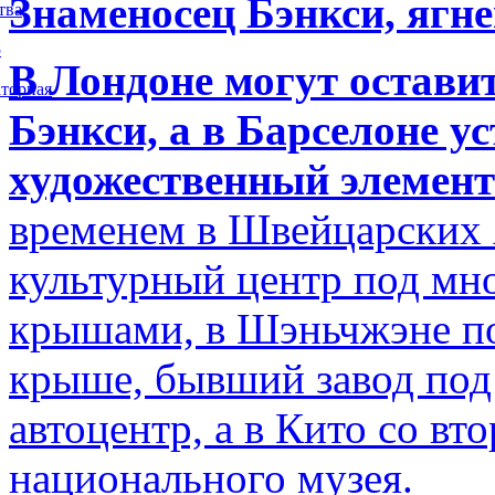
Знаменосец Бэнкси, ягне
тва
5
В Лондоне могут остави
торная
Бэнкси, а в Барселоне у
художественный элемент
временем в Швейцарских 
культурный центр под м
крышами, в Шэньчжэне по
крыше, бывший завод по
автоцентр, а в Кито со в
национального музея.