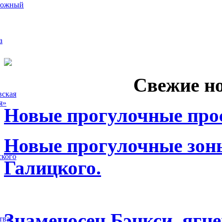
рожный
а
Свежие н
вская
я»
Новые прогулочные прос
Новые прогулочные зоны
ского
Галицкого.
Знаменосец Бэнкси, ягне
тва