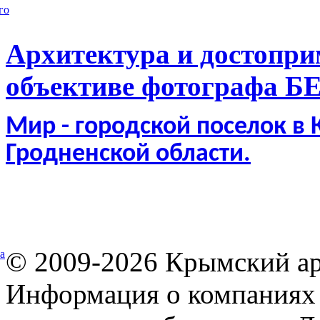
го
Архитектура и достопри
объективе фотографа Б
Мир - городской поселок в
Гродненской области.
© 2009-2026 Крымский ар
а
Информация о компаниях 