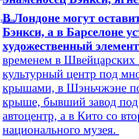
5
В Лондоне могут остави
торная
Бэнкси, а в Барселоне у
художественный элемент
временем в Швейцарских 
культурный центр под м
крышами, в Шэньчжэне по
крыше, бывший завод по
автоцентр, а в Кито со в
национального музея.