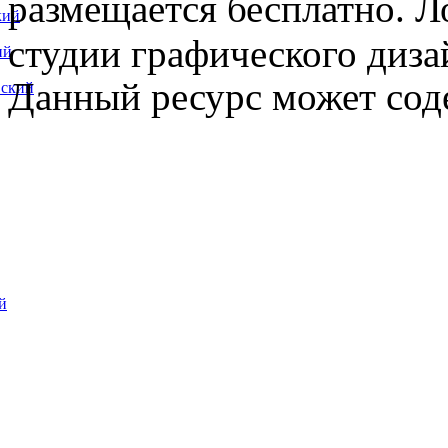
размещается бесплатно. Л
кий
студии графического диза
ий
Данный ресурс может сод
вский
й