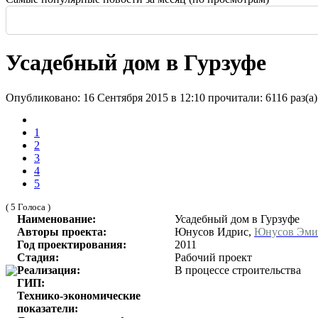
Россия: летние выставки
-
Здание высотой 140 м и площадью более 170 тысяч м2
Еще одна Екатерининская - только в С
История и юность одной севастополь
Прогулка по крыше династии Штер
Почти пешеходная главная улица г
Садовая — тишина в центре Крас
Усадебный дом в Гурзуфе
Опубликовано: 16 Сентября 2015 в 12:10
прочитали: 6116 раз(а)
1
2
3
4
5
( 5 Голоса )
Наименование:
Усадебный дом в Гурзуфе
Авторы проекта:
Юнусов Идрис,
Юнусов Эми
Год проектирования:
2011
Стадия:
Рабочий проект
Реализация:
В процессе строительства
ГИП:
Технико-экономические
показатели: