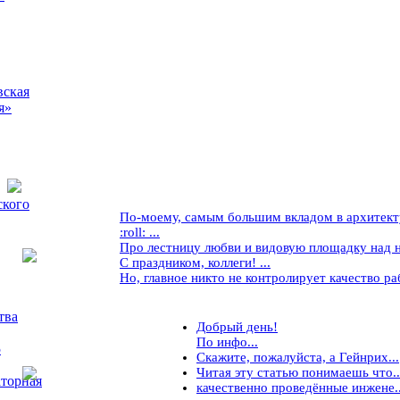
вская
я»
ского
По-моему, самым большим вкладом в архитекту
:roll: ...
Про лестницу любви и видовую площадку над ней
С праздником, коллеги! ...
Но, главное никто не контролирует качество рабо
тва
Добрый день!
По инфо...
5
Скажите, пожалуйста, а Гейнрих...
Читая эту статью понимаешь что..
торная
качественно проведённые инжене..