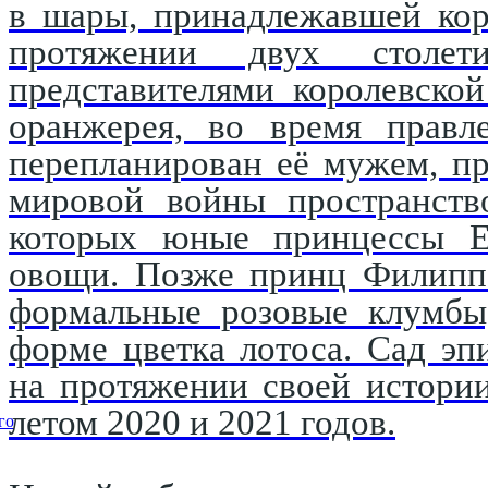
в шары, принадлежавшей кор
протяжении двух столети
представителями королевско
оранжерея, во время правл
перепланирован её мужем, п
мировой войны пространство
которых юные принцессы Е
овощи. Позже принц Филипп 
формальные розовые клумбы,
форме цветка лотоса. Сад эп
на протяжении своей истори
летом 2020 и 2021 годов.
го