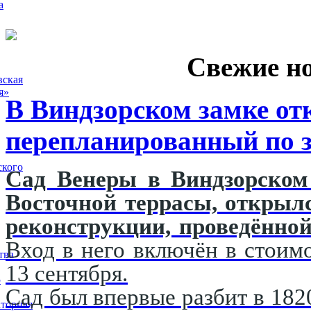
а
Свежие н
вская
я»
В Виндзорском замке от
перепланированный по з
ского
Сад Венеры в Виндзорском 
Восточной террасы, открыл
реконструкции, проведённой
Вход в него включён в стоимо
тва
13 сентября.
5
Сад был впервые разбит в 182
торная