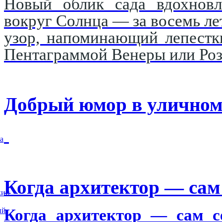
Новый облик сада вдохновл
вокруг Солнца — за восемь ле
узор, напоминающий лепестк
Пентаграммой Венеры или Роз
Добрый юмор в уличном
а
Когда архитектор — сам 
кий
ий
Когда архитектор — сам се