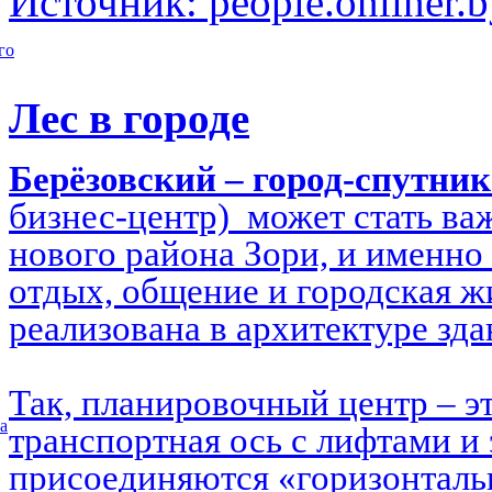
Источник: people.onliner.
го
Лес в городе
Берёзовский – город-спутни
бизнес-центр) может стать в
нового района Зори, и именно 
отдых, общение и городская ж
реализована в архитектуре зд
Так, планировочный центр – э
а
транспортная ось с лифтами и 
присоединяются «горизонталь