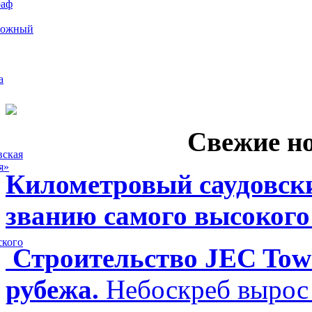
раф
рожный
а
Свежие н
вская
я»
Километровый саудовски
званию самого высокого
ского
Строительство JEC Towe
рубежа.
Небоскреб вырос 