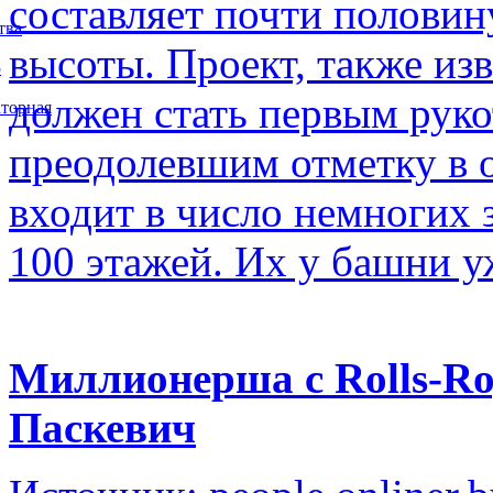
составляет почти полови
тва
высоты. Проект, также изв
5
должен стать первым рук
торная
преодолевшим отметку в о
входит в число немногих
100 этажей. Их у башни у
Миллионерша с Rolls-Ro
Паскевич