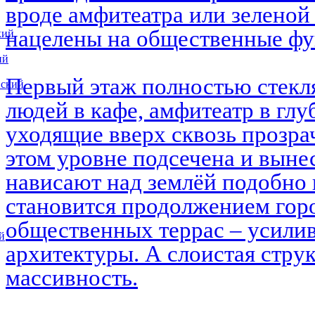
вроде амфитеатра или зеленой
нацелены на общественные ф
кий
ий
Первый этаж полностью стекл
вский
людей в кафе, амфитеатр в глу
уходящие вверх сквозь прозра
этом уровне подсечена и выне
нависают над землёй подобно 
становится продолжением горо
общественных террас – усилив
й
архитектуры. А слоистая струк
массивность.