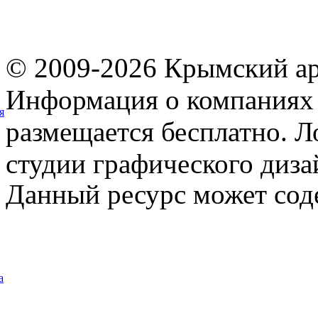
© 2009-2026 Крымский ар
Информация о компаниях 
я
размещается бесплатно. Л
студии графического диза
Данный ресурс может сод
а