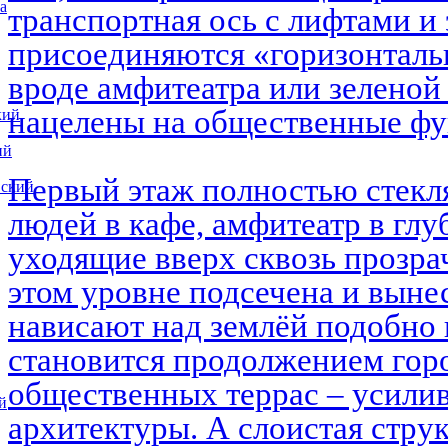
а
транспортная ось с лифтами и 
присоединяются «горизонталь
вроде амфитеатра или зеленой
нацелены на общественные ф
кий
ий
Первый этаж полностью стекл
вский
людей в кафе, амфитеатр в глу
уходящие вверх сквозь прозра
этом уровне подсечена и выне
нависают над землёй подобно 
становится продолжением горо
общественных террас – усилив
й
архитектуры. А слоистая струк