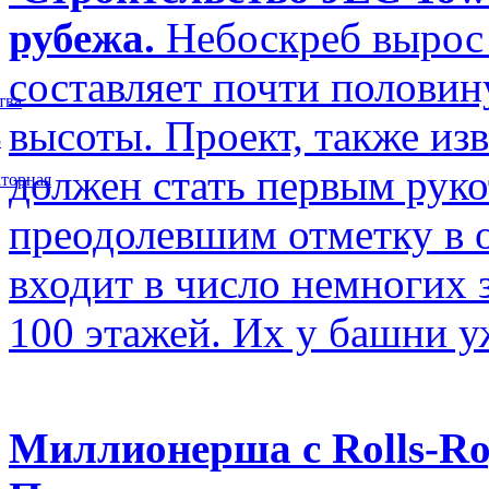
рубежа.
Небоскреб вырос 
составляет почти полови
тва
высоты. Проект, также изв
5
должен стать первым рук
торная
преодолевшим отметку в о
входит в число немногих
100 этажей. Их у башни у
Миллионерша с Rolls-Ro