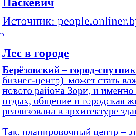
Паскевич
Источник: people.onliner.
го
Лес в городе
Берёзовский – город-спутни
бизнес-центр) может стать в
нового района Зори, и именно 
отдых, общение и городская ж
реализована в архитектуре зд
Так, планировочный центр – э