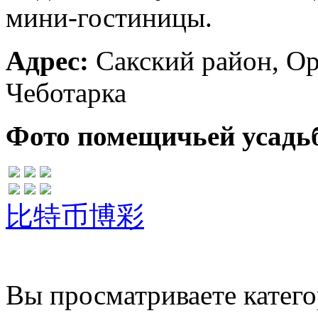
мини-гостиницы.
Адрес:
Сакский район, Ор
Чеботарка
Фото помещичьей усадьб
比特币博彩
Вы просматриваете катег