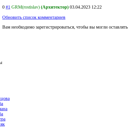
0
#1
GRM(rostislav)
(Архитектор)
03.04.2023 12:22
Обновить список комментариев
Вам необходимо зарегистрироваться, чтобы вы могли оставлят
ы
нцова
ба
мана
ба
ера
няк