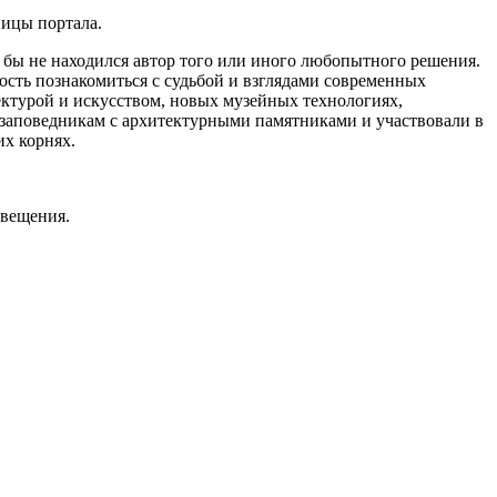
ницы портала.
е бы не находился автор того или иного любопытного решения.
сть познакомиться с судьбой и взглядами современных
ектурой и искусством, новых музейных технологиях,
 заповедникам с архитектурными памятниками и участвовали в
их корнях.
свещения.