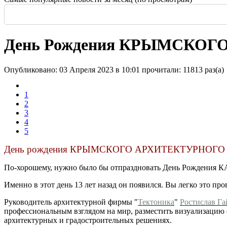
Россия: летние выставки
-
Во всем мире начали возводить небоскребы и
Еще одна Екатерининская - только в С
История и юность одной севастополь
Прогулка по крыше династии Штер
Почти пешеходная главная улица г
Садовая — тишина в центре Крас
День Рождения КРЫМСКО
Опубликовано: 03 Апреля 2023 в 10:01
прочитали: 11813 раз(а)
1
2
3
4
5
День рождения КРЫМСКОГО АРХИТЕКТУРНОГО
По-хорошему, нужно было бы отпраздновать День Рождения КА
Именно в этот день 13 лет назад он появился. Вы легко это п
Руководитель архитектурной фирмы "
Тектоника
"
Ростислав Га
профессиональным взглядом на мир, разместить визуализацию с
архитектурных и градостроительных решениях.