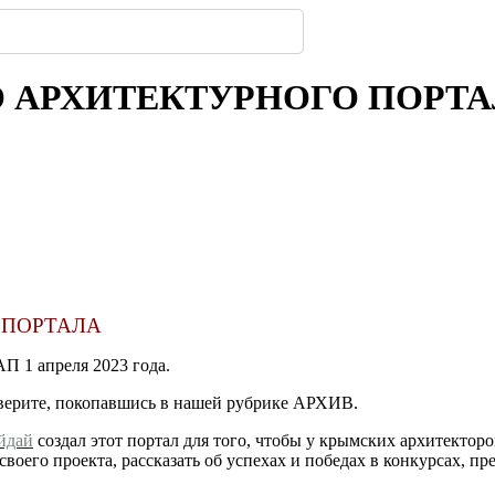
319
з дерева: почему
имферополе.
ской улицы
енбергов
орода.
нодара
-
-
-
235
302
-
-
222
236
303
-
216
ГО АРХИТЕКТУРНОГО ПОРТ
 ПОРТАЛА
П 1 апреля 2023 года.
роверите, покопавшись в нашей рубрике АРХИВ.
йдай
создал этот портал для того, чтобы у крымских архитектор
воего проекта, рассказать об успехах и победах в конкурсах, п