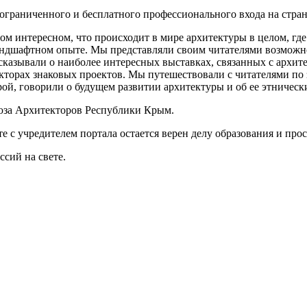
ограниченного и бесплатного профессионального входа на стра
ом интересном, что происходит в мире архитектуры в целом, гд
андшафтном опыте. Мы представляли своим читателями возможно
казывали о наиболее интересных выставках, связанных с архит
кторах знаковых проектов. Мы путешествовали с читателями по
ой, говорили о будущем развитии архитектуры и об ее этническ
юза Архитекторов Республики Крым.
те с учредителем портала остается верен делу образования и про
сий на свете.