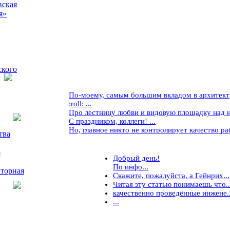
вская
я»
ского
По-моему, самым большим вкладом в архитекту
:roll: ...
Про лестницу любви и видовую площадку над ней
С праздником, коллеги! ...
Но, главное никто не контролирует качество рабо
тва
5
Добрый день!
По инфо...
торная
Скажите, пожалуйста, а Гейнрих...
Читая эту статью понимаешь что..
качественно проведённые инжене..
...