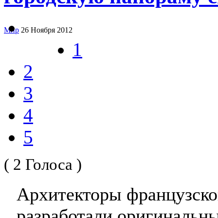
Мир
26 Ноября 2012
1
2
3
4
5
( 2 Голоса )
Архитекторы французско
разработали оригинальны