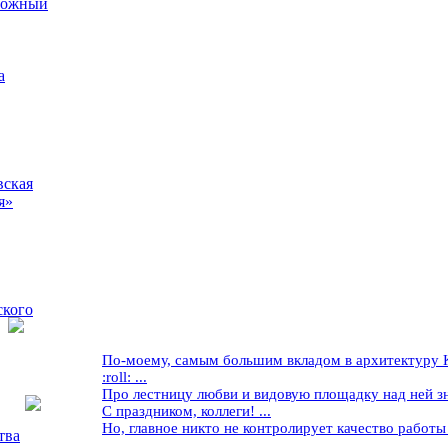
рожный
а
вская
я»
ского
По-моему, самым большим вкладом в архитектуру Кр
:roll: ...
Про лестницу любви и видовую площадку над ней знае
С праздником, коллеги! ...
Но, главное никто не контролирует качество работы ..
тва