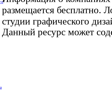
го
размещается бесплатно. Л
студии графического диза
Данный ресурс может сод
а