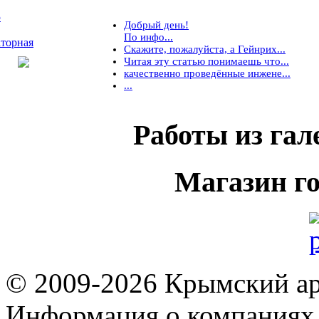
5
Добрый день!
По инфо...
торная
Скажите, пожалуйста, а Гейнрих...
Читая эту статью понимаешь что...
качественно проведённые инжене...
...
Работы
из гал
Магазин
го
© 2009-2026 Крымский ар
Информация о компаниях 