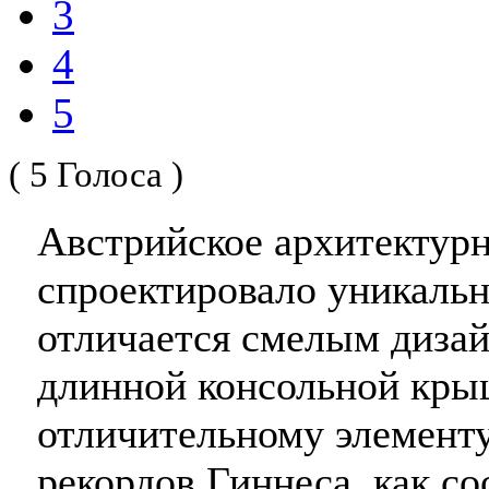
3
4
5
( 5 Голоса )
Австрийское архитектур
спроектировало уникаль
отличается смелым диза
длинной консольной крыш
отличительному элементу
рекордов Гиннеса, как с