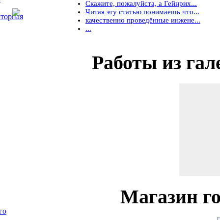
Скажите, пожалуйста, а Гейнрих...
Читая эту статью понимаешь что...
торная
качественно проведённые инжене...
...
Работы
из гал
Магазин
го
го