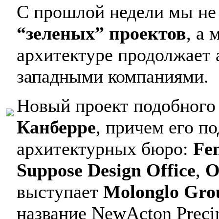
С прошлой недели мы не
“зеленых” проектов
, а
архитектуре продолжает 
западными компаниями.
Новый проект подобного 
Канберре
, причем его п
архитектурных бюро:
Fen
Suppose Design Office
,
O
выступает
Molonglo Gro
название NewActon Precin