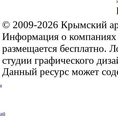
© 2009-2026 Крымский ар
Информация о компаниях 
размещается бесплатно. Л
студии графического диза
Данный ресурс может сод
а
кий