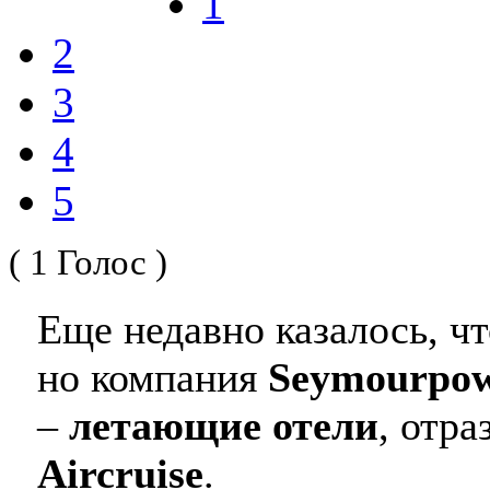
1
2
3
4
5
( 1 Голос )
Еще недавно казалось, ч
но компания
Seymourpow
–
летающие отели
, отр
Aircruise
.