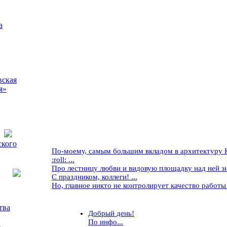
а
вская
я»
ского
По-моему, самым большим вкладом в архитектуру Кр
:roll: ...
Про лестницу любви и видовую площадку над ней знае
С праздником, коллеги! ...
Но, главное никто не контролирует качество работы ..
тва
Добрый день!
По инфо...
5