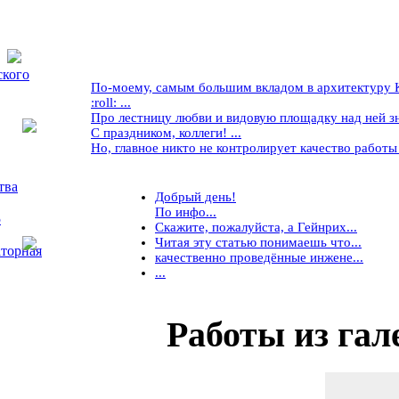
ского
По-моему, самым большим вкладом в архитектуру Кр
:roll: ...
Про лестницу любви и видовую площадку над ней знае
С праздником, коллеги! ...
Но, главное никто не контролирует качество работы ..
тва
Добрый день!
По инфо...
5
Скажите, пожалуйста, а Гейнрих...
Читая эту статью понимаешь что...
торная
качественно проведённые инжене...
...
Работы
из гал