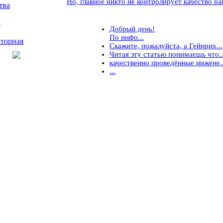
Но, главное никто не контролирует качество рабо
тва
5
Добрый день!
По инфо...
торная
Скажите, пожалуйста, а Гейнрих...
Читая эту статью понимаешь что..
качественно проведённые инжене..
...