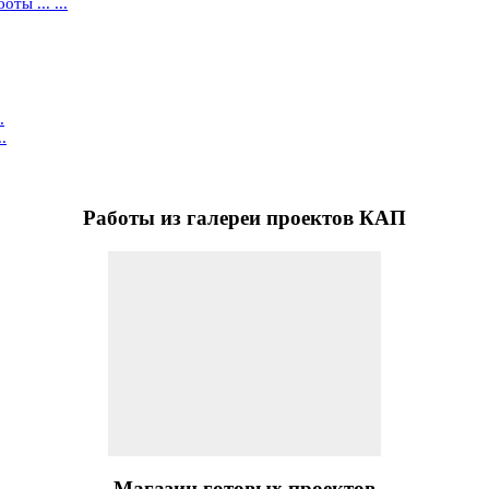
ты ... ...
.
.
Работы
из галереи проектов КАП
Магазин
готовых проектов