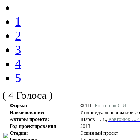
1
2
3
4
5
( 4 Голоса )
Фирма:
ФЛП "
Ковтонюк С.И.
"
Наименование:
Индивидуальный жилой до
Авторы проекта:
Шаров Н.В.,
Ковтонюк С.И
Год проектирования:
2013
Стадия:
Эскизный проект
Реализация:
Не реализован