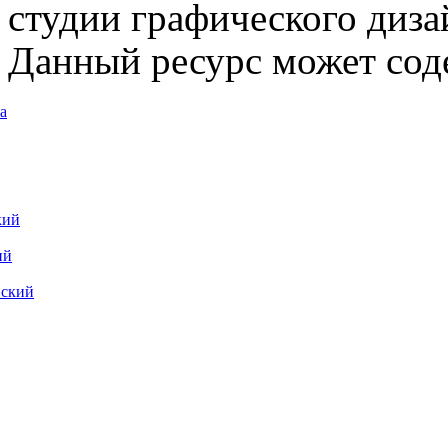
студии графического диза
Данный ресурс может сод
а
кий
ий
вский