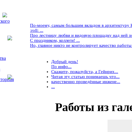
ского
По-моему, самым большим вкладом в архитектуру Кр
:roll: ...
Про лестницу любви и видовую площадку над ней знае
С праздником, коллеги! ...
Но, главное никто не контролирует качество работы ..
тва
Добрый день!
По инфо...
5
Скажите, пожалуйста, а Гейнрих...
Читая эту статью понимаешь что...
торная
качественно проведённые инжене...
...
Работы
из гал