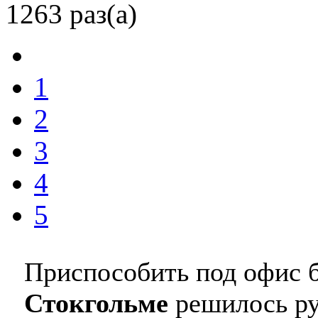
1263 раз(а)
1
2
3
4
5
Приспособить под офис 
Стокгольме
решилось ру