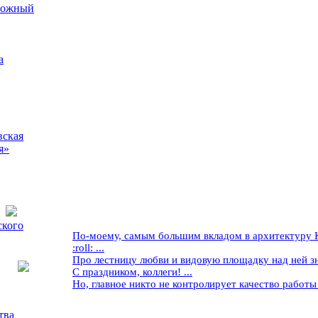
рожный
а
вская
я»
ского
По-моему, самым большим вкладом в архитектуру Кр
:roll: ...
Про лестницу любви и видовую площадку над ней знае
С праздником, коллеги! ...
Но, главное никто не контролирует качество работы ..
тва