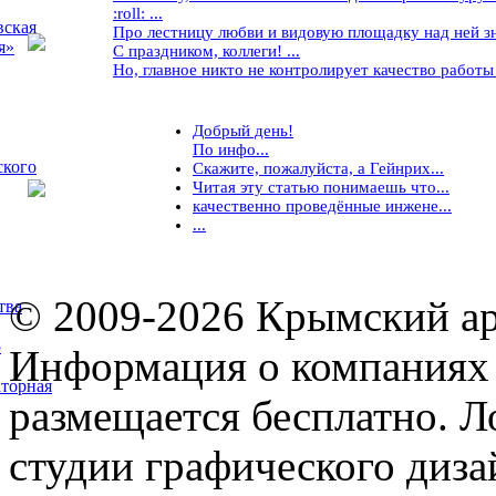
:roll: ...
вская
Про лестницу любви и видовую площадку над ней знае
я»
С праздником, коллеги! ...
Но, главное никто не контролирует качество работы ..
Добрый день!
По инфо...
ского
Скажите, пожалуйста, а Гейнрих...
Читая эту статью понимаешь что...
качественно проведённые инжене...
...
© 2009-2026 Крымский ар
тва
5
Информация о компаниях 
торная
размещается бесплатно. Л
студии графического диза