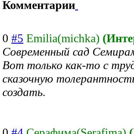
Комментарии
0
#5
Emilia(michka)
(Инте
Современный сад Семир
Вот только как-то с тру
сказочную толерантност
создать.
0
#4
Серафима(Serafima)