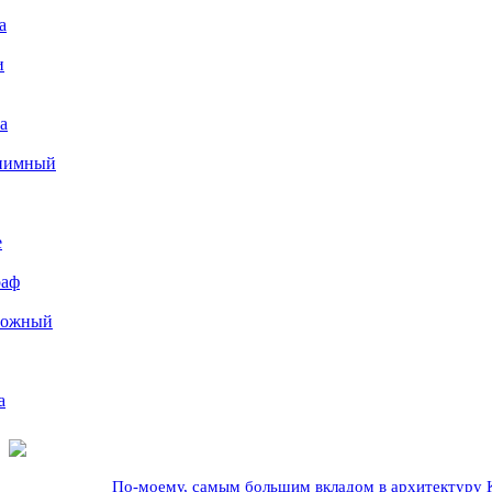
а
и
а
иимный
е
раф
рожный
а
По-моему, самым большим вкладом в архитектуру Кр