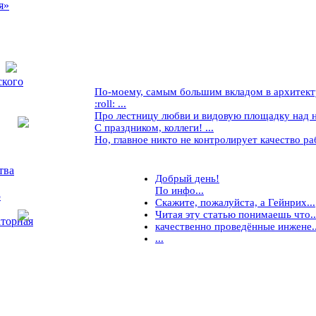
я»
ского
По-моему, самым большим вкладом в архитекту
:roll: ...
Про лестницу любви и видовую площадку над ней
С праздником, коллеги! ...
Но, главное никто не контролирует качество рабо
тва
Добрый день!
По инфо...
5
Скажите, пожалуйста, а Гейнрих...
Читая эту статью понимаешь что..
торная
качественно проведённые инжене..
...