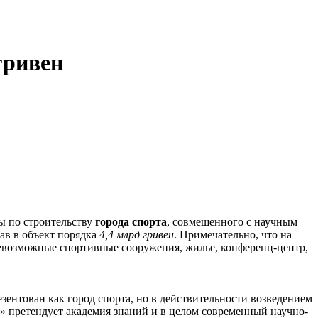
гривен
ы по строительству
города спорта
, совмещенного с научным
вав в объект порядка
4,4 млрд гривен
. Примечательно, что на
всевозможные спортивные сооружения, жилье, конференц-центр,
езентован как город спорта, но в действительности возведением
а» претендует академия знаний и в целом современный научно-