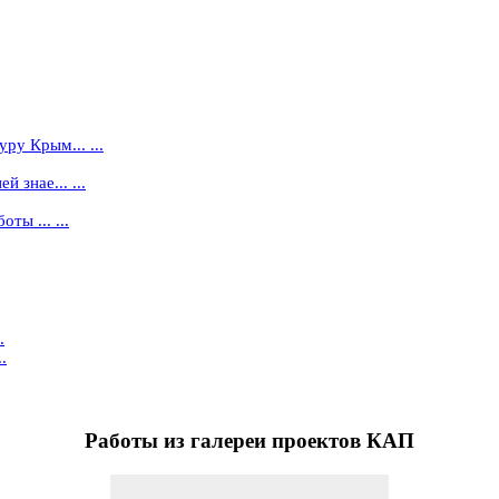
ру Крым... ...
 знае... ...
ты ... ...
.
.
Работы
из галереи проектов КАП