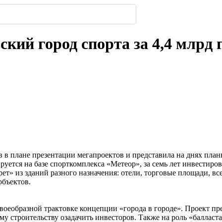
323
 появится посередине ...
имферополе.
ской улицы
енбергов
орода.
нодара
-
-
-
237
306
-
-
224
239
306
-
222
кий город спорта за 4,4 млрд 
 в плане презентации мегапроектов и представила на днях план
ируется на базе спорткомплекса «Метеор», за семь лет инвестиро
рет» из зданий разного назначения: отели, торговые площади, 
объектов.
своеобразной трактовке концепции «города в городе». Проект пр
у строительству озадачить инвесторов. Также на роль «балласт