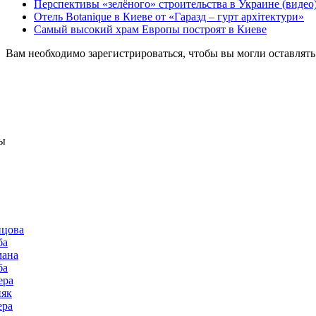
Перспективы «зелёного» строительства в Украине (видео
Отель Botanique в Киеве от «Гаразд – гурт архiтектури»
Самый высокий храм Европы построят в Киеве
Вам необходимо зарегистрироваться, чтобы вы могли оставлят
ы
нцова
ба
мана
ба
ера
няк
ера