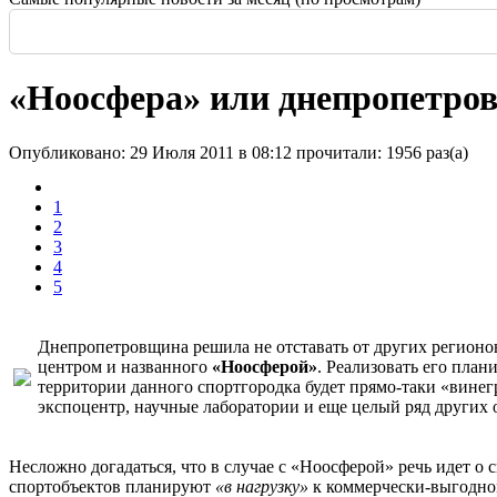
Россия: летние выставки
-
Здание высотой 140 м и площадью более 170 тысяч м2
Еще одна Екатерининская - только в С
История и юность одной севастополь
Прогулка по крыше династии Штер
Почти пешеходная главная улица г
Садовая — тишина в центре Крас
«Ноосфера» или днепропетровс
Опубликовано: 29 Июля 2011 в 08:12
прочитали: 1956 раз(а)
1
2
3
4
5
Днепропетровщина решила не отставать от других регионов
центром и названного
«Ноосферой»
. Реализовать его план
территории данного спортгородка будет прямо-таки «винег
экспоцентр, научные лаборатории и еще целый ряд других 
Несложно догадаться, что в случае с «Ноосферой» речь идет о 
спортобъектов планируют
«в нагрузку»
к коммерчески-выгодном