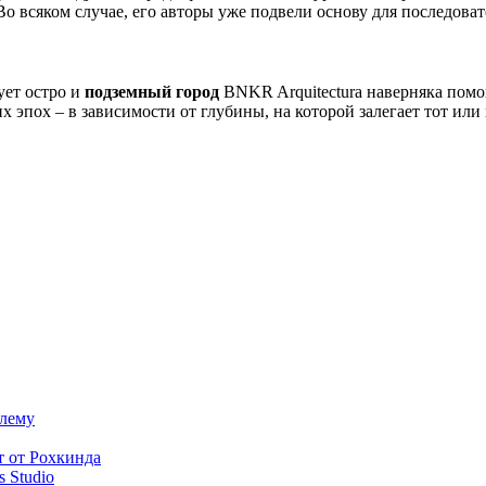
о всяком случае, его авторы уже подвели основу для последова
ует остро и
подземный город
BNKR Arquitectura наверняка помог
х эпох – в зависимости от глубины, на которой залегает тот ил
блему
т от Рохкинда
 Studio