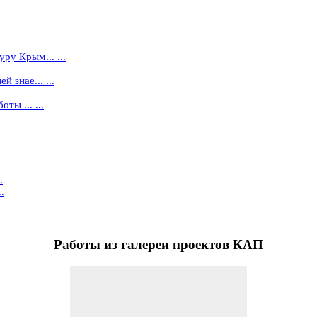
ру Крым... ...
 знае... ...
ты ... ...
.
.
Работы
из галереи проектов КАП