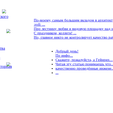
ского
По-моему, самым большим вкладом в архитекту
:roll: ...
Про лестницу любви и видовую площадку над ней
С праздником, коллеги! ...
Но, главное никто не контролирует качество рабо
тва
Добрый день!
По инфо...
5
Скажите, пожалуйста, а Гейнрих...
Читая эту статью понимаешь что..
торная
качественно проведённые инжене..
...