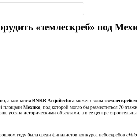
323
 появится посередине ...
имферополе.
ской улицы
енбергов
орода.
нодара
-
-
-
240
306
-
-
224
240
309
-
224
орудить «землескреб» под Мех
ию, а компания
BNKR Arquitectura
может своим
«землескребом
ой площади
Мехико
, под которой могло бы разместиться 70-эта
ь усеяна историческими объектами, а в ее центре строительные
в прошлом году была среди финалистов конкурса небоскребов
eVolo