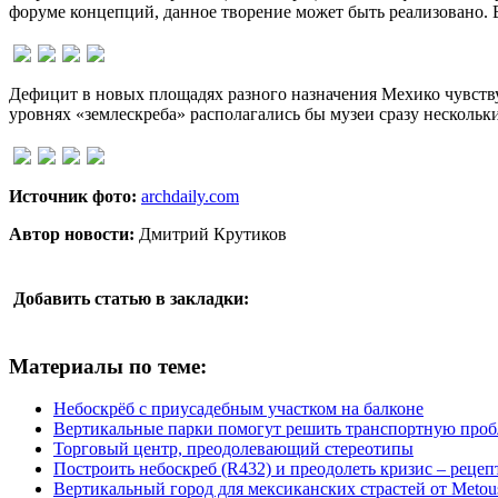
форуме концепций, данное творение может быть реализовано. В
Дефицит в новых площадях разного назначения Мехико чувств
уровнях «землескреба» располагались бы музеи сразу нескольки
Источник фото:
archdaily.com
Автор новости:
Дмитрий Крутиков
Добавить статью в закладки:
Материалы по теме:
Небоскрёб с приусадебным участком на балконе
Вертикальные парки помогут решить транспортную про
Торговый центр, преодолевающий стереотипы
Построить небоскреб (R432) и преодолеть кризис – рецеп
Вертикальный город для мексиканских страстей от Metous