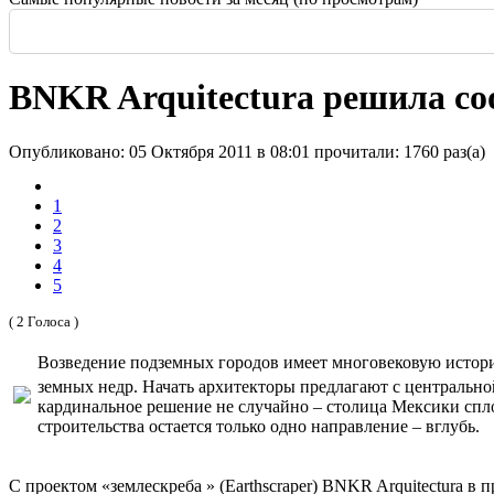
Россия: летние выставки
-
Здание высотой 140 м и площадью более 170 тысяч м2
Еще одна Екатерининская - только в С
История и юность одной севастополь
Прогулка по крыше династии Штер
Почти пешеходная главная улица г
Садовая — тишина в центре Крас
BNKR Arquitectura решила со
Опубликовано: 05 Октября 2011 в 08:01
прочитали: 1760 раз(а)
1
2
3
4
5
( 2 Голоса )
Возведение подземных городов имеет многовековую истор
земных недр. Начать архитекторы предлагают с центральн
кардинальное решение не случайно – столица Мексики сплош
строительства остается только одно направление – вглубь.
С проектом «землескреба » (Earthscraper) BNKR Arquitectura 