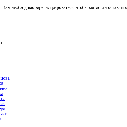
Вам необходимо зарегистрироваться, чтобы вы могли оставлят
ы
нцова
ба
мана
ба
ера
няк
ера
няки
а