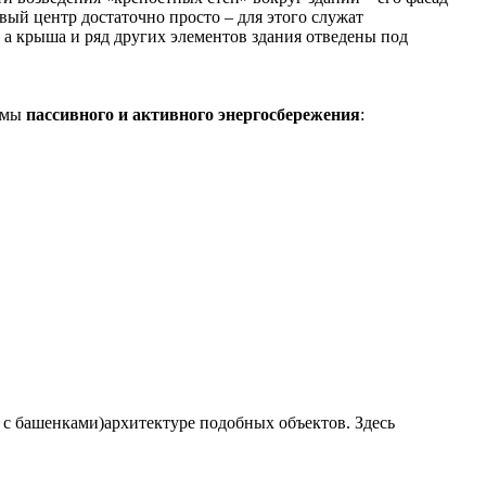
ый центр достаточно просто – для этого служат
 а крыша и ряд других элементов здания отведены под
темы
пассивного и активного энергосбережения
:
и с башенками)архит
ектуре подобных объектов. Здесь