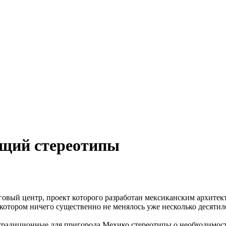
ющий стереотипы
говый центр, проект которого разработан мексиканским архит
котором ничего существенно не менялось уже несколько десятил
традиционные для пригорода Мехико стереотипы о необходимости