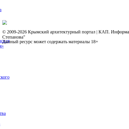
а
© 2009-2026 Крымский архитектурный портал | КАП. Информаци
Степанова"
вская
Данный ресурс может содержать материалы 18+
я»
ского
тва
5