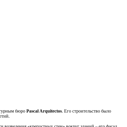
ектурным бюро
Pascal Arquitectos
. Его строительство было
етий.
 возведения «крепостных стен» вокруг зданий – его фасад