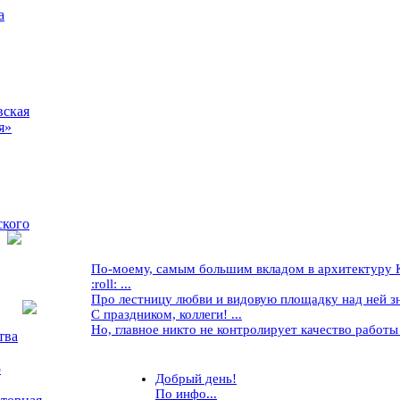
а
вская
я»
ского
По-моему, самым большим вкладом в архитектуру Кр
:roll: ...
Про лестницу любви и видовую площадку над ней знае
С праздником, коллеги! ...
Но, главное никто не контролирует качество работы ..
тва
5
Добрый день!
По инфо...