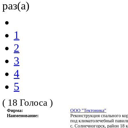
раз(а)
1
2
3
4
5
( 18 Голоса )
Фирма:
ООО "Тектоника"
Наименование:
Реконструкция спального ко
под климатолечебный павиль
с. Солнечногорск, район 18 