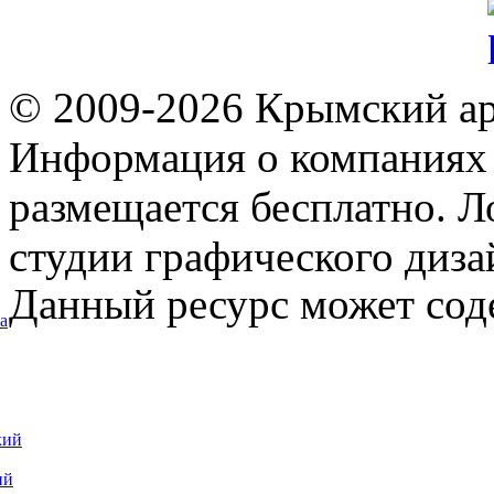
© 2009-2026 Крымский ар
Информация о компаниях 
размещается бесплатно. Л
студии графического диза
Данный ресурс может сод
а
кий
ий