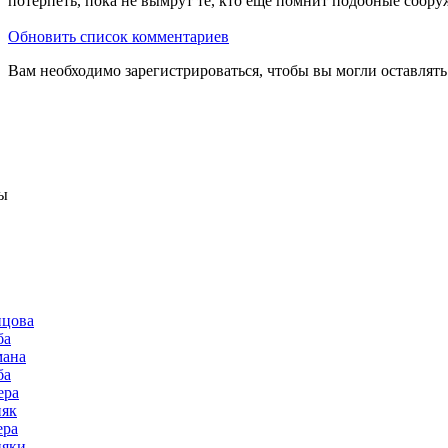
потерпеть, пока не вымрут те, кто еще помнит подобные соору
Обновить список комментариев
Вам необходимо зарегистрироваться, чтобы вы могли оставлят
ы
нцова
ба
мана
ба
ера
няк
ера
няки