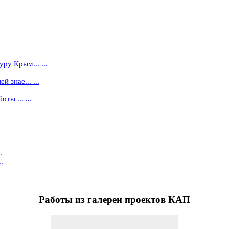
ру Крым... ...
 знае... ...
ты ... ...
.
.
Работы
из галереи проектов КАП