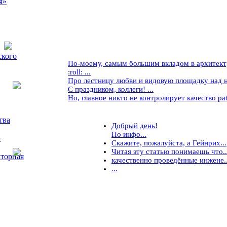
я»
ского
По-моему, самым большим вкладом в архитекту
:roll: ...
Про лестницу любви и видовую площадку над ней
С праздником, коллеги! ...
Но, главное никто не контролирует качество рабо
тва
Добрый день!
По инфо...
5
Скажите, пожалуйста, а Гейнрих...
Читая эту статью понимаешь что..
торная
качественно проведённые инжене..
...