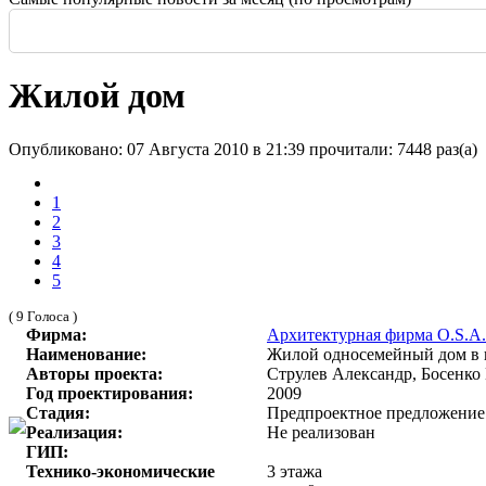
Россия: летние выставки
-
Здание высотой 140 м и площадью более 170 тысяч м2
Еще одна Екатерининская - только в С
История и юность одной севастополь
Прогулка по крыше династии Штер
Почти пешеходная главная улица г
Садовая — тишина в центре Крас
Жилой дом
Опубликовано: 07 Августа 2010 в 21:39
прочитали: 7448 раз(а)
1
2
3
4
5
( 9 Голоса )
Фирма:
Архитектурная фирма O.S.A.
Наименование:
Жилой односемейный дом в г
Авторы проекта:
Струлев Александр, Босенко 
Год проектирования:
2009
Стадия:
Предпроектное предложение
Реализация:
Не реализован
ГИП:
Технико-экономические
3 этажа