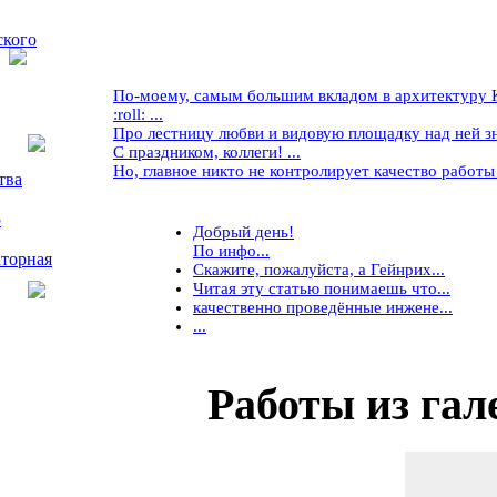
ского
По-моему, самым большим вкладом в архитектуру Кр
:roll: ...
Про лестницу любви и видовую площадку над ней знае
С праздником, коллеги! ...
Но, главное никто не контролирует качество работы ..
тва
5
Добрый день!
По инфо...
торная
Скажите, пожалуйста, а Гейнрих...
Читая эту статью понимаешь что...
качественно проведённые инжене...
...
Работы
из гал