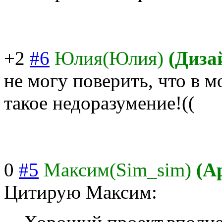
+2
#6
Юлия(Юлия)
(Диза
не могу поверить, что в 
такое недоразумение!(
(
0
#5
Максим(Sim_sim)
(А
Цитирую Максим: