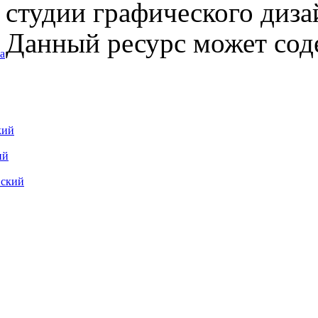
студии графического диза
Данный ресурс может сод
а
кий
ий
вский