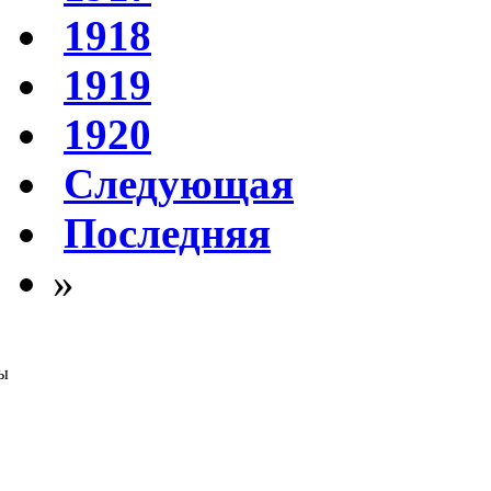
1918
1919
1920
Следующая
Последняя
»
ы