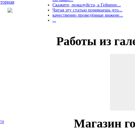
торная
Скажите, пожалуйста, а Гейнрих...
Читая эту статью понимаешь что...
качественно проведённые инжене...
...
Работы
из гал
Магазин
го
го