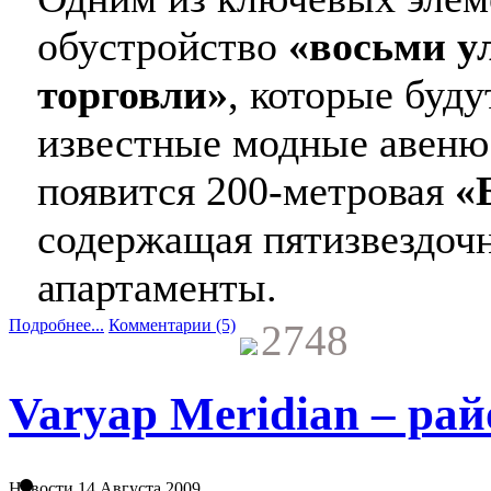
обустройство
«восьми у
торговли»
, которые буд
известные модные авеню 
появится 200-метровая
«
содержащая пятизвездоч
апартаменты.
Подробнее...
Комментарии (5)
2748
Varyap Meridian – ра
Новости
14 Августа 2009