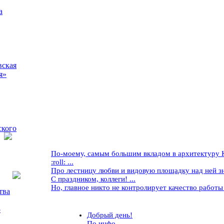
а
вская
я»
ского
По-моему, самым большим вкладом в архитектуру Кр
:roll: ...
Про лестницу любви и видовую площадку над ней знае
С праздником, коллеги! ...
Но, главное никто не контролирует качество работы ..
тва
5
Добрый день!
По инфо...