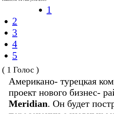
1
2
3
4
5
( 1 Голос )
Американо- турецкая ко
проект нового бизнес- р
Meridian
. Он будет пост