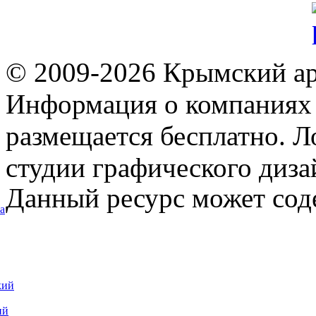
© 2009-2026 Крымский ар
Информация о компаниях 
размещается бесплатно. Л
студии графического диза
Данный ресурс может сод
а
кий
ий