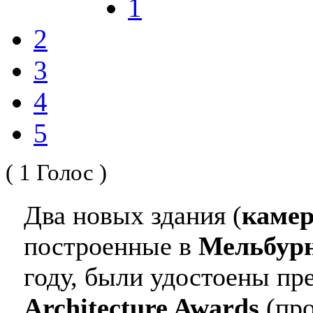
1
2
3
4
5
( 1 Голос )
Два новых здания (
камер
построенные в
Мельбур
году, были удостоены п
Architecture Awards
(про