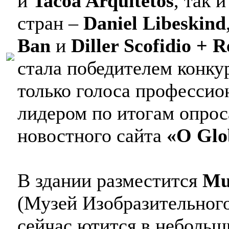
и
Tacoa Arquitetos
, так 
стран –
Daniel Libeskind
Ban
и
Diller Scofidio + R
стала победителем конкур
только голоса профессио
лидером по итогам опрос
новостного сайта
«O Glo
В здании разместится
Mu
(Музей Изобразительного
сейчас ютится в неболь