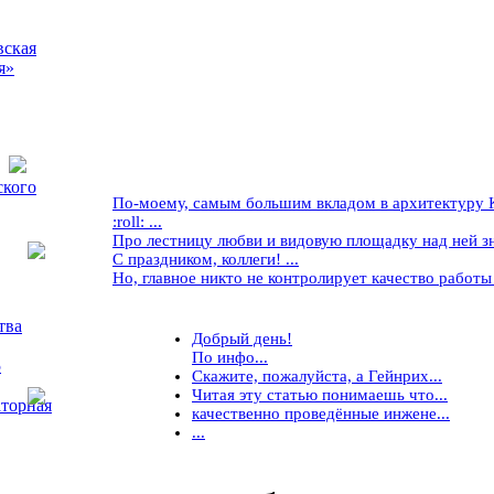
вская
я»
ского
По-моему, самым большим вкладом в архитектуру Кр
:roll: ...
Про лестницу любви и видовую площадку над ней знае
С праздником, коллеги! ...
Но, главное никто не контролирует качество работы ..
тва
Добрый день!
По инфо...
5
Скажите, пожалуйста, а Гейнрих...
Читая эту статью понимаешь что...
торная
качественно проведённые инжене...
...