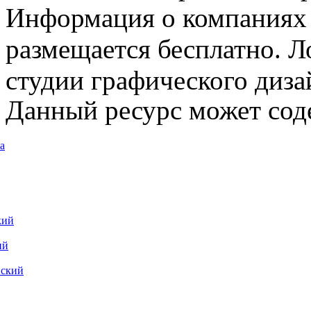
Информация о компаниях 
размещается бесплатно. Л
студии графического диза
Данный ресурс может сод
а
кий
ий
вский