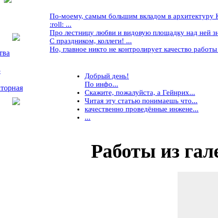
По-моему, самым большим вкладом в архитектуру Кр
:roll: ...
Про лестницу любви и видовую площадку над ней знае
С праздником, коллеги! ...
Но, главное никто не контролирует качество работы ..
тва
5
Добрый день!
По инфо...
торная
Скажите, пожалуйста, а Гейнрих...
Читая эту статью понимаешь что...
качественно проведённые инжене...
...
Работы
из гал