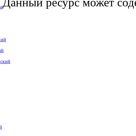
Данный ресурс может сод
а
кий
ий
вский
й