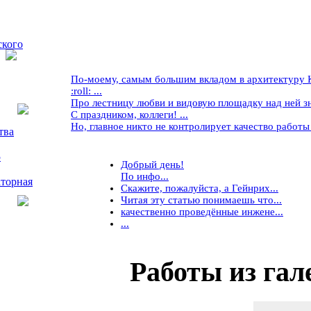
ского
По-моему, самым большим вкладом в архитектуру Кр
:roll: ...
Про лестницу любви и видовую площадку над ней знае
С праздником, коллеги! ...
Но, главное никто не контролирует качество работы ..
тва
5
Добрый день!
По инфо...
торная
Скажите, пожалуйста, а Гейнрих...
Читая эту статью понимаешь что...
качественно проведённые инжене...
...
Работы
из гал