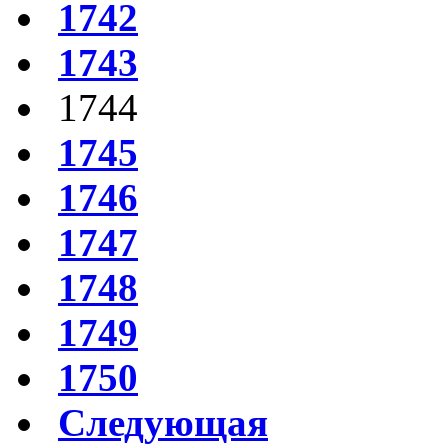
1742
1743
1744
1745
1746
1747
1748
1749
1750
Следующая