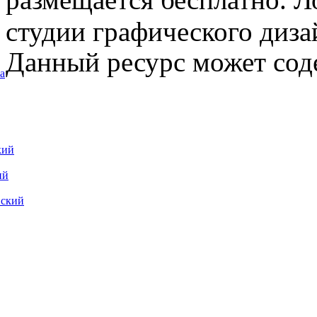
студии графического диза
Данный ресурс может сод
а
кий
ий
вский