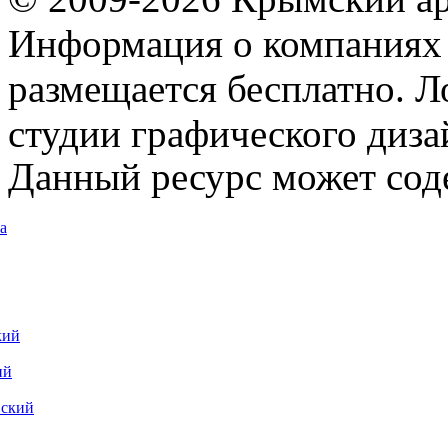
Информация о компаниях 
размещается бесплатно. Л
студии графического диза
Данный ресурс может сод
а
кий
ий
вский