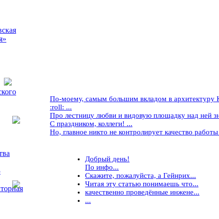
вская
я»
ского
По-моему, самым большим вкладом в архитектуру Кр
:roll: ...
Про лестницу любви и видовую площадку над ней знае
С праздником, коллеги! ...
Но, главное никто не контролирует качество работы ..
тва
Добрый день!
По инфо...
5
Скажите, пожалуйста, а Гейнрих...
Читая эту статью понимаешь что...
торная
качественно проведённые инжене...
...