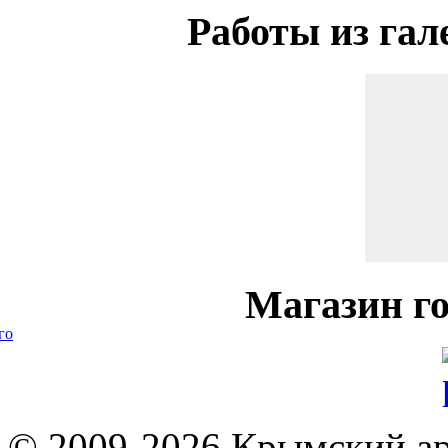
Работы
из гал
Магазин
го
го
© 2009-2026 Крымский ар