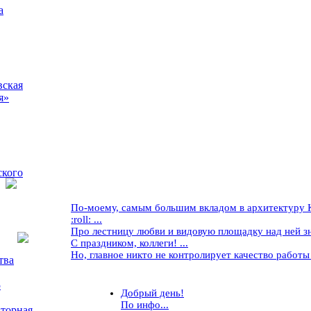
а
вская
я»
ского
По-моему, самым большим вкладом в архитектуру Кр
:roll: ...
Про лестницу любви и видовую площадку над ней знае
С праздником, коллеги! ...
Но, главное никто не контролирует качество работы ..
тва
5
Добрый день!
По инфо...
торная