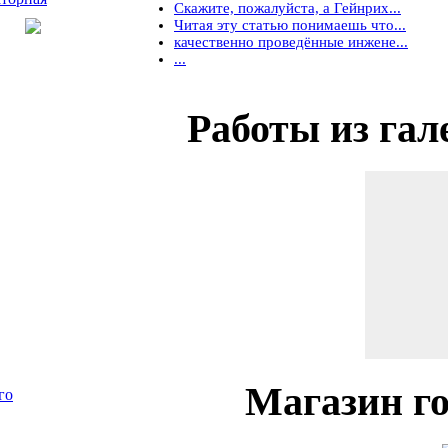
Скажите, пожалуйста, а Гейнрих...
Читая эту статью понимаешь что...
качественно проведённые инжене...
...
Работы
из гал
Магазин
го
го