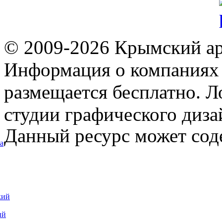
© 2009-2026 Крымский ар
Информация о компаниях 
размещается бесплатно. Л
студии графического диза
Данный ресурс может сод
а
кий
ий