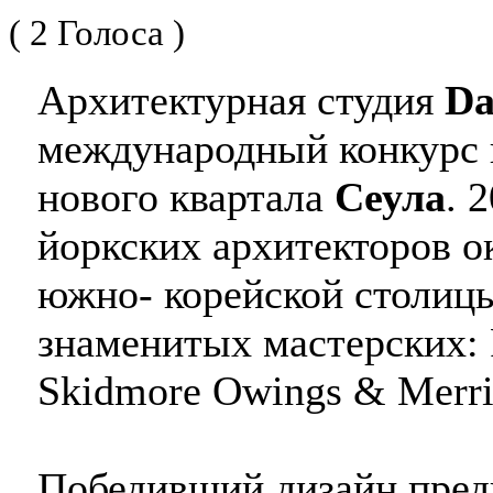
( 2 Голоса )
Архитектурная студия
Da
международный конкурс н
нового квартала
Сеула
. 
йоркских архитекторов о
южно- корейской столицы
знаменитых мастерских: F
Skidmore Owings & Merril
Победивший дизайн пред