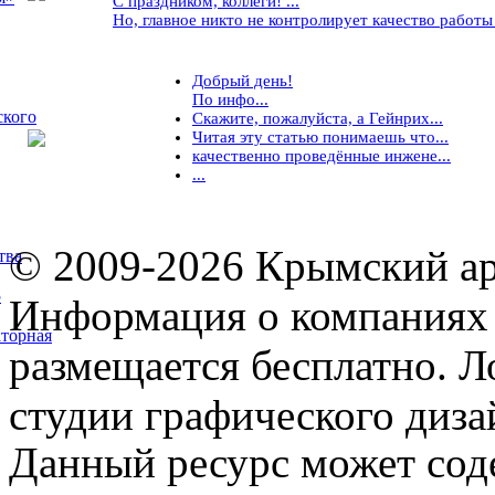
С праздником, коллеги! ...
Но, главное никто не контролирует качество работы ..
Добрый день!
По инфо...
ского
Скажите, пожалуйста, а Гейнрих...
Читая эту статью понимаешь что...
качественно проведённые инжене...
...
© 2009-2026 Крымский ар
тва
5
Информация о компаниях 
торная
размещается бесплатно. Л
студии графического диза
Данный ресурс может сод