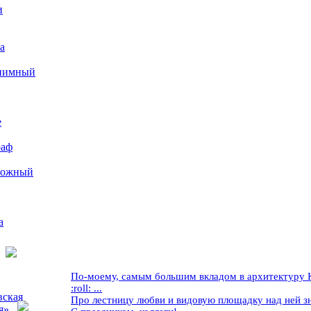
и
а
иимный
е
раф
рожный
а
По-моему, самым большим вкладом в архитектуру Кр
:roll: ...
вская
Про лестницу любви и видовую площадку над ней знае
я»