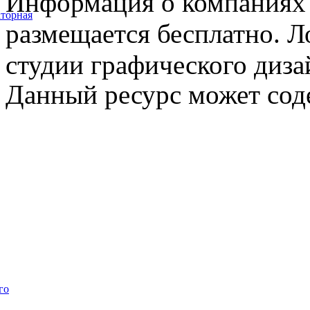
Информация о компаниях 
торная
размещается бесплатно. Л
студии графического диза
Данный ресурс может сод
го