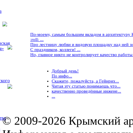
а
По-моему, самым большим вкладом в архитектуру Кр
:roll: ...
вская
Про лестницу любви и видовую площадку над ней знае
я»
С праздником, коллеги! ...
Но, главное никто не контролирует качество работы ..
Добрый день!
По инфо...
ского
Скажите, пожалуйста, а Гейнрих...
Читая эту статью понимаешь что...
качественно проведённые инжене...
...
© 2009-2026 Крымский ар
тва
5