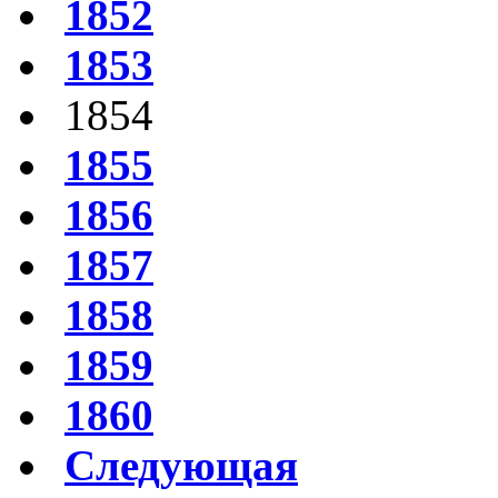
1852
1853
1854
1855
1856
1857
1858
1859
1860
Следующая