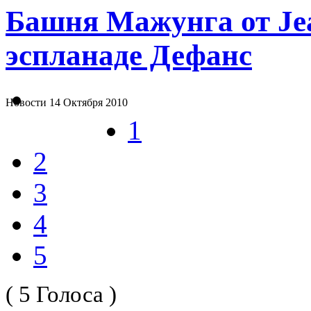
Башня Мажунга от Jea
эспланаде Дефанс
Новости
14 Октября 2010
1
2
3
4
5
( 5 Голоса )