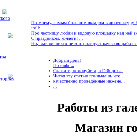
ского
По-моему, самым большим вкладом в архитектуру Кр
:roll: ...
Про лестницу любви и видовую площадку над ней знае
С праздником, коллеги! ...
Но, главное никто не контролирует качество работы ..
тва
Добрый день!
По инфо...
5
Скажите, пожалуйста, а Гейнрих...
Читая эту статью понимаешь что...
торная
качественно проведённые инжене...
...
Работы
из гал
Магазин
го