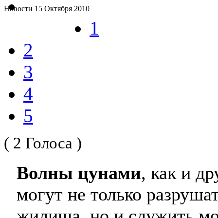
Новости
15 Октября 2010
1
2
3
4
5
( 2 Голоса )
Волны цунами
, как и д
могут не только разруша
жилища, но и служить мо