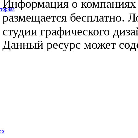
Информация о компаниях 
торная
размещается бесплатно. Л
студии графического диза
Данный ресурс может сод
го