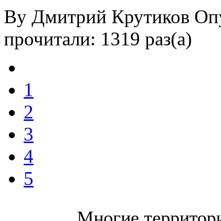
By Дмитрий Крутиков
Оп
прочитали: 1319 раз(а)
1
2
3
4
5
Многие территори