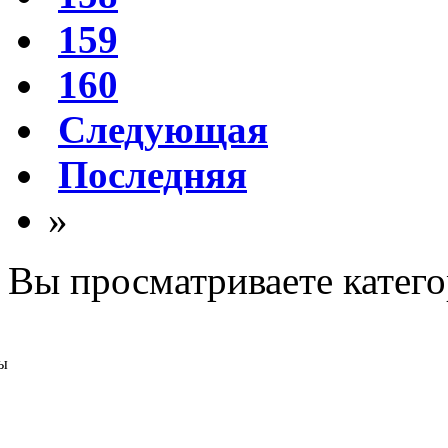
159
160
Следующая
Последняя
»
Вы просматриваете катег
ы