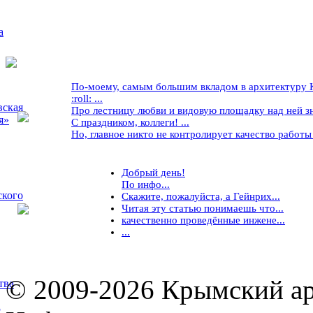
а
По-моему, самым большим вкладом в архитектуру Кр
:roll: ...
вская
Про лестницу любви и видовую площадку над ней знае
я»
С праздником, коллеги! ...
Но, главное никто не контролирует качество работы ..
Добрый день!
По инфо...
ского
Скажите, пожалуйста, а Гейнрих...
Читая эту статью понимаешь что...
качественно проведённые инжене...
...
© 2009-2026 Крымский ар
тва
5