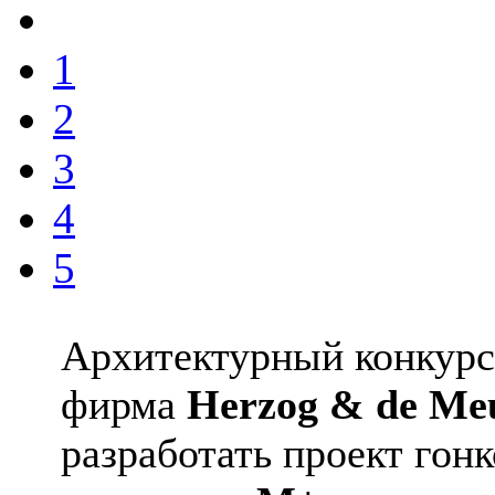
1
2
3
4
5
Архитектурный конкурс
фирма
Herzog & de Me
разработать проект гон