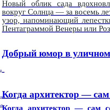
Новый облик сада вдохновл
вокруг Солнца — за восемь ле
узор, напоминающий лепестк
Пентаграммой Венеры или Роз
Добрый юмор в уличном
а
Когда архитектор — сам 
кий
ий
Когда архитектор — сам се