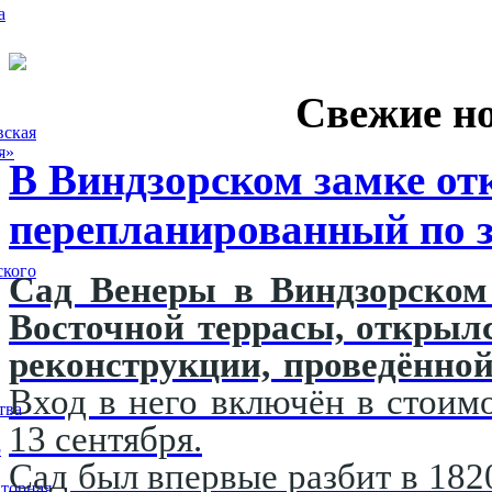
а
Свежие н
вская
я»
В Виндзорском замке от
перепланированный по з
ского
Сад Венеры в Виндзорском 
Восточной террасы, открыл
реконструкции, проведённой
Вход в него включён в стоимо
тва
13 сентября.
5
Сад был впервые разбит в 182
торная