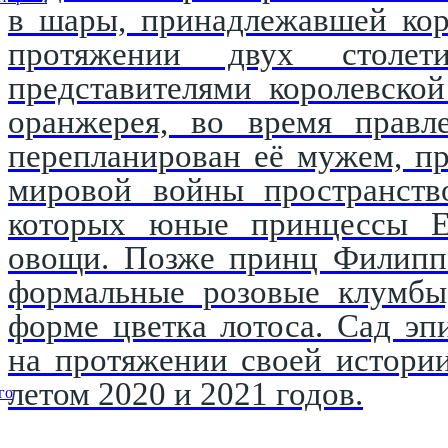
в шары, принадлежавшей кор
протяжении двух столети
представителями королевско
оранжерея, во время правл
перепланирован её мужем, п
мировой войны пространство
которых юные принцессы Е
овощи. Позже принц Филипп 
формальные розовые клумбы,
форме цветка лотоса. Сад эп
на протяжении своей истори
летом 2020 и 2021 годов.
го