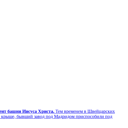
мент башни Иисуса Христа.
Тем временем в Швейцарских
а крыше, бывший завод под Мадридом приспособили под