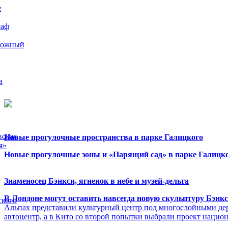
е
раф
рожный
а
вская
Новые прогулочные пространства в парке Галицкого
я»
Новые прогулочные зоны и «Парящий сад» в парке Галицко
Знаменосец Бэнкси, ягненок в небе и музей-дельта
В Лондоне могут оставить навсегда новую скульптуру Бэнк
ского
Альпах представили культурный центр под многослойными де
автоцентр, а в Кито со второй попытки выбрали проект нацио