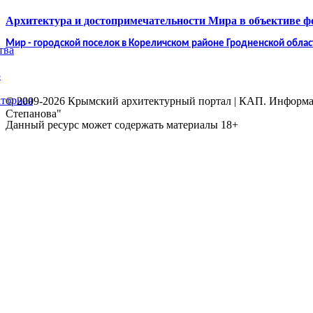
Архитектура и достопримечательности Мира в объективе 
Мир - городской поселок в Кореличском районе Гродненской облас
тва
5
торная
© 2009-2026 Крымский архитектурный портал | КАП. Информаци
Степанова"
Данный ресурс может содержать материалы 18+