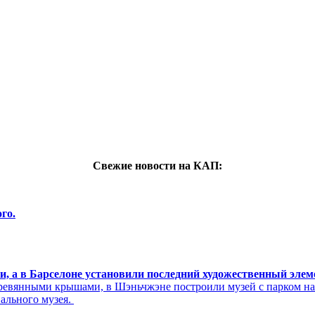
Свежие новости на КАП:
го.
си, а в Барселоне установили последний художественный эле
ревянными крышами, в Шэньчжэне построили музей с парком н
нального музея.