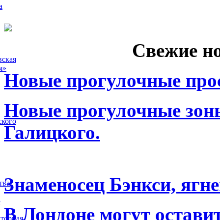
а
Свежие н
вская
я»
Новые прогулочные прос
Новые прогулочные зоны
ского
Галицкого.
Знаменосец Бэнкси, ягне
тва
5
В Лондоне могут остави
торная