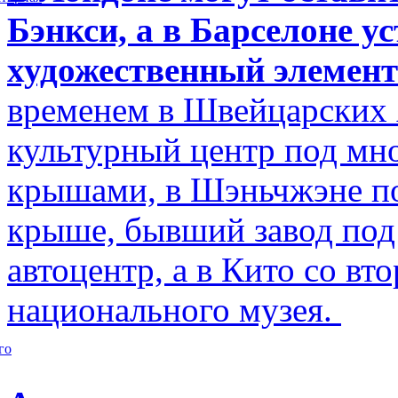
Бэнкси, а в Барселоне у
художественный элемент
временем в Швейцарских 
культурный центр под м
крышами, в Шэньчжэне по
крыше, бывший завод по
автоцентр, а в Кито со в
национального музея.
го