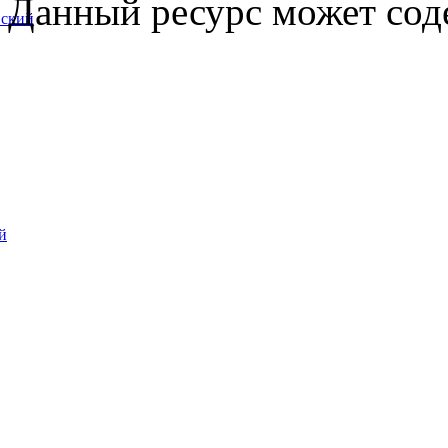
Данный ресурс может сод
вский
й