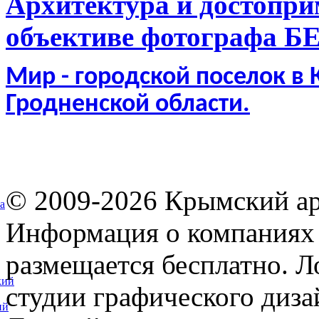
Архитектура и достопри
объективе фотографа Б
Мир - городской поселок в
Гродненской области.
© 2009-2026 Крымский ар
а
Информация о компаниях 
размещается бесплатно. Л
кий
студии графического диза
ий