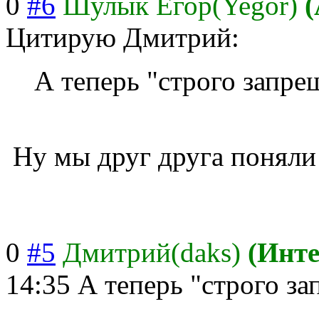
0
#6
Шулык Егор(Yegor)
(
Цитирую Дмитрий:
А теперь "строго запре
Ну мы друг друга поняли
0
#5
Дмитрий(daks)
(Инт
14:35
А теперь "строго за