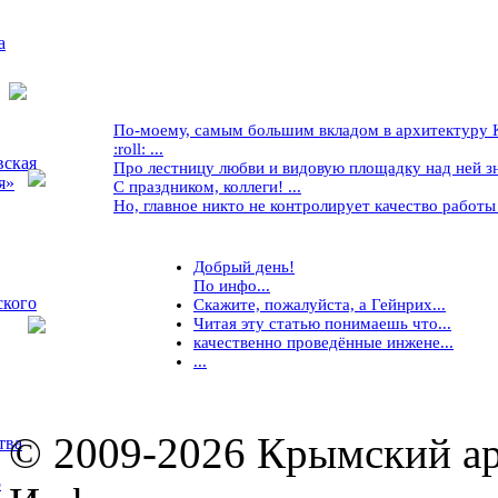
а
По-моему, самым большим вкладом в архитектуру Кр
:roll: ...
вская
Про лестницу любви и видовую площадку над ней знае
я»
С праздником, коллеги! ...
Но, главное никто не контролирует качество работы ..
Добрый день!
По инфо...
ского
Скажите, пожалуйста, а Гейнрих...
Читая эту статью понимаешь что...
качественно проведённые инжене...
...
© 2009-2026 Крымский ар
тва
5