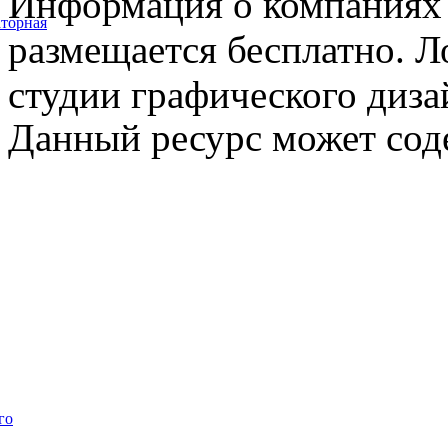
Информация о компаниях 
торная
размещается бесплатно. Л
студии графического диза
Данный ресурс может сод
го