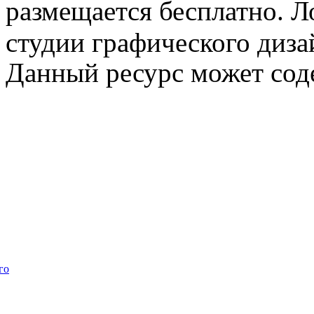
размещается бесплатно. Л
студии графического диза
Данный ресурс может сод
го